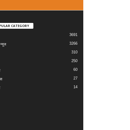
PULAR CATEGORY
3691
3266
्यूज
310
250
60
य
27
ास
14
ट