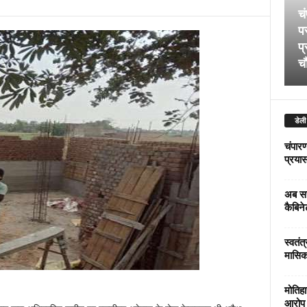
चं
पर
प्
चौ
डेली
चंपारण
प्रयास 
अब सर
कैबिने
स्वतंत
मासिक
मोतिहा
आरोप