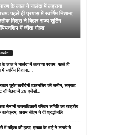
पारण के लाल ने नालंदा में लहराया
चमः पहले ही प्रयास में स्वर्णिम निशाना,
अब सरकार तुरंत खरीदेग
रतीक मिश्रा ने बिहार राज्य शूटिंग
जमीन, सम्राट कैबिनेट की
ंपियनशिप में जीता गोल्ड
एजेंडों पर मुहर
 अपडेट
 के लाल ने नालंदा में लहराया परचमः पहले ही
में स्वर्णिम निशाना,...
कार तुरंत खरीदेगी टाउनशिप की जमीन, सम्राट
ट की बैठक में 29 एजेंडों...
्रता सेनानी उत्तराधिकारी परिवार समिति का राष्ट्रीय
 कार्यक्रम, असम सीएम ने दी श्रद्धांजलि
री में महिला की हत्या, मृतका के भाई ने लगाये ये