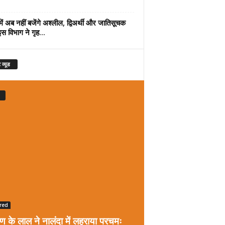
में अब नहीं बजेंगे अश्लील, द्विअर्थी और जातिसूचक
इस विभाग ने गृह...
 व्यूड
red
रण के लाल ने नालंदा में लहराया परचमः