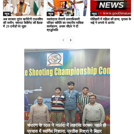
न्यूज
न्यूज
न्यूज
अब सरकार तुरंत खरीदेगी टाउनशिप
स्वतंत्रता सेनानी उत्तराधिकारी
मोतिहारी में महिला की हत्या, मृतका के
की जमीन, सम्राट कैबिनेट की बैठक
परिवार समिति का राष्ट्रीय मासिक
भाई ने लगाये ये आरोप
में 29 एजेंडों पर मुहर
कार्यक्रम, असम सीएम ने दी
श्रद्धांजलि
चंपारण के लाल ने नालंदा में लहराया परचमः पहले ही
प्रयास में स्वर्णिम निशाना, प्रतीक मिश्रा ने बिहार
अब सरकार तु