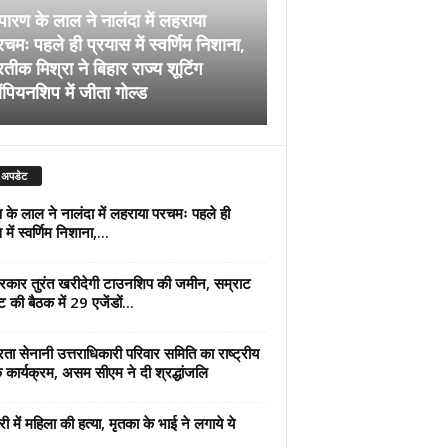
पारण के लाल ने नालंदा में लहराया
चमः पहले ही प्रयास में स्वर्णिम निशाना,
अब सरकार तुरंत खरीदेग
रतीक मिश्रा ने बिहार राज्य शूटिंग
जमीन, सम्राट कैबिनेट की
ंपियनशिप में जीता गोल्ड
एजेंडों पर मुहर
 अपडेट
 के लाल ने नालंदा में लहराया परचमः पहले ही
में स्वर्णिम निशाना,...
कार तुरंत खरीदेगी टाउनशिप की जमीन, सम्राट
ट की बैठक में 29 एजेंडों...
्रता सेनानी उत्तराधिकारी परिवार समिति का राष्ट्रीय
 कार्यक्रम, असम सीएम ने दी श्रद्धांजलि
री में महिला की हत्या, मृतका के भाई ने लगाये ये