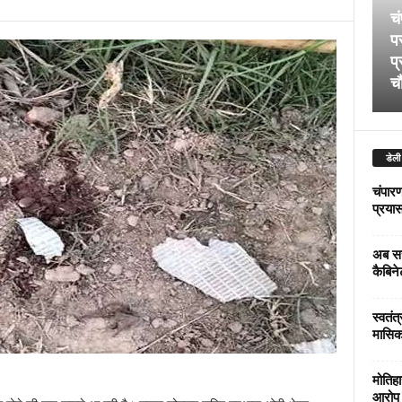
चं
पर
प्
चौ
डेली
चंपारण
प्रयास 
अब सर
कैबिने
स्वतंत
मासिक
मोतिहा
आरोप