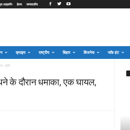
ूथ आइकॉन
हेल्थ
सम्पादकीय
जन
क्राइम
राष्ट्रीय
बिहार
बिजनेस
जॉब हंट
यल, पहुंची...
बांधने के दौरान धमाका, एक घायल,