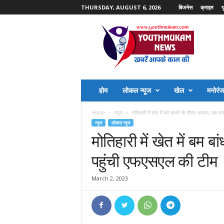
THURSDAY, AUGUST 6, 2026
बिजनेस
क्राइम
य
Y
o
u
t
h
M
u
होम
लोकल न्यूज
खेल
मनोरं
k
a
Home
न्यूज
मोतिहारी में खेत में बम बांधने के दौरान धमाका, एक घा
m
न्यूज
लोकल न्यूज
N
मोतिहारी में खेत में बम 
e
w
पहुंची एफएसएल की टीम
s
March 2, 2023