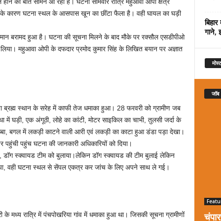
ायल होने की बात सामने आ रही है। घटना सोमवार रात्रि महुआवा ओपी क्षेत्र
े के कारण घटना स्थल के आसपास खून का छींटा फैला है। वही घायल का घड़ी
बिहार 
गाने, 
समान बरामद हुआ है। घटना की सूचना मिलने के बाद मौके पर रक्सौल एसडीपीओ
लिया। महुआवा ओपी के दफदार प्रमोद कुमार सिंह के लिखित बयान पर अज्ञात
मोस्ट
जॉब
या ब्रह्म स्थान के सरेह में काफी तेज धमाका हुआ। 28 फरवरी को ग्रामीण जब
ा में घड़ी, एक अंगूठी, लोहे का कांटी, मोटर साइकिल का चाभी, तुलसी जर्दा के
 धब्बा, बगल में लकड़ी काटने वाली आरी एवं लकड़ी का काटा हुआ डंडा पड़ा देखा।
पर पहुंची पहुंच घटना की जानकारी अधिकारियों को दिया।
 डॉग स्क्वायड टीम को बुलाया।लेकिन डॉग स्क्वायड की टीम बुलाई लेकिन
ा, वही घटना स्थल से सेंपल एकत्र कर जांच के लिए अपने साथ ले गई।
Featu
चंपा
 मध्य रात्रि में पंचपोखरिया गांव में धमाका हुआ था। जिसकी सूचना ग्रामीणों