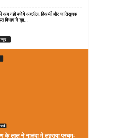
में अब नहीं बजेंगे अश्लील, द्विअर्थी और जातिसूचक
इस विभाग ने गृह...
 व्यूड
red
रण के लाल ने नालंदा में लहराया परचमः