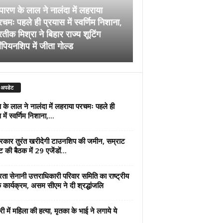
पारण के लाल ने नालंदा में लहराया
चमः पहले ही प्रयास में स्वर्णिम निशाना,
अब सरकार तुरंत खरीदेग
रतीक मिश्रा ने बिहार राज्य शूटिंग
जमीन, सम्राट कैबिनेट की
ंपियनशिप में जीता गोल्ड
एजेंडों पर मुहर
 अपडेट
 के लाल ने नालंदा में लहराया परचमः पहले ही
में स्वर्णिम निशाना,...
कार तुरंत खरीदेगी टाउनशिप की जमीन, सम्राट
ट की बैठक में 29 एजेंडों...
्रता सेनानी उत्तराधिकारी परिवार समिति का राष्ट्रीय
 कार्यक्रम, असम सीएम ने दी श्रद्धांजलि
री में महिला की हत्या, मृतका के भाई ने लगाये ये