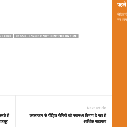
पहले 
मोतिहारी
तब आया 
ING COLD
CS SAID - DANGER IF NOT IDENTIFIED ON TIME
Next article
ते हैं
कालाजार से पीड़ित रोगियों को स्वास्थ्य विभाग दे रहा है
मजबूर
आर्थिक सहायता