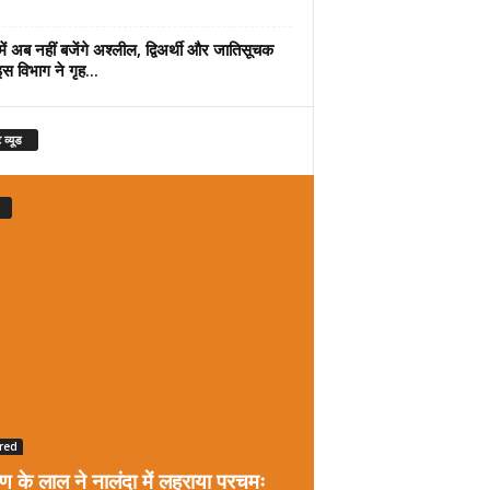
में अब नहीं बजेंगे अश्लील, द्विअर्थी और जातिसूचक
इस विभाग ने गृह...
 व्यूड
red
रण के लाल ने नालंदा में लहराया परचमः