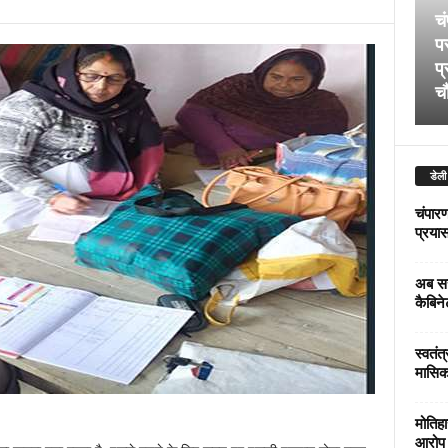
चं
पर
प्
चौ
डेली
चंपारण
प्रयास 
अब सर
कैबिने
स्वतंत
मासिक
मोतिहा
आरोप