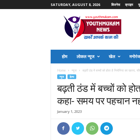
SATURDAY, AUGUST 8, 2026
बिजनेस
क्राइम
य
Y
o
u
t
h
M
u
होम
लोकल न्यूज
खेल
मनोरं
k
a
Home
न्यूज
बढ़ती ठंड में बच्चों को होता है निमोनिया का खतरा, सी
m
न्यूज
हेल्थ
N
बढ़ती ठंड में बच्चों को ह
e
w
कहा- समय पर पहचान नही
s
January 1, 2023