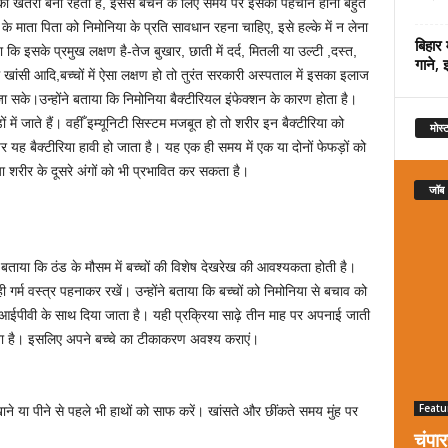
िया का खतरा बना रहता है, इससे बचने के लिए समय पर इसकी पहचान होना बहुत
े माता पिता को निमोनिया के प्रति सावधान रहना चाहिए, इसे हल्के में न लेना
बिहार 
कि इसके प्रमुख लक्षण है-तेज बुखार, छाती में दर्द, मितली या उल्टी ,दस्त,
गाने, 
ांसी आदि,बच्चों में ऐसा लक्षण हो तो तुरंत सरकारी अस्पताल में इसका इलाज
ा सके।उन्होंने बताया कि निमोनिया बैक्टीरियल इंफेक्शन के कारण होता है।
ं में जाते हैं। वहीँ इम्यूनिटी सिस्टम मजबूत हो तो शरीर इन बैक्टीरिया को
मोस्ट
पर यह बैक्टीरिया हावी हो जाता है। यह एक ही समय में एक या दोनों फेफड़ों को
 शरीर के दूसरे अंगों को भी प्रभावित कर सकता है।
जॉब
ताया कि ठंड के मौसम में बच्चों की विशेष देखरेख की आवश्यकता होती है।
ी गर्म वस्त्र पहनाकर रखें। उन्होंने बताया कि बच्चों को निमोनिया से बचाव को
 आईपीवी के साथ दिया जाता है। यही प्रक्रिया साढ़े तीन माह पर अपनाई जाती
ाता है। इसलिए अपने बच्चे का टीकाकरण अवश्य कराएं।
Featu
ाने या पीने से पहले भी हाथों को साफ करें। खांसते और छींकते समय मुंह पर
चंपा