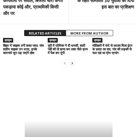
कार्यशैली पर सवाल, बिजली चोरी करते
के तहत सीमावर्ती 30 युवाओं को दिया
पकड़ाया कोई और, प्राथमिकी किसी
इस बात का प्रशिक्षण
और पर
RELATED ARTICLES
MORE FROM AUTHOR
क्राइम
क्राइम
क्राइम
बिहार में साइबर ठगी कका जाल, पांच
यूपी में प्रेमिका ने दी धमकी, शादी
मोतिहारी में फंदे से लटका मिला इंटर
शातिर साइबर ठग धराए, इनके
नहीं की तो हत्या कर लाश नीले ड्रम
के छात्र का शव, गांव की लड़की से
कारनामे सुन उड़ जाएंगे होश
में पैक कर दूंगी
चल रहा था प्रेम प्रसंग