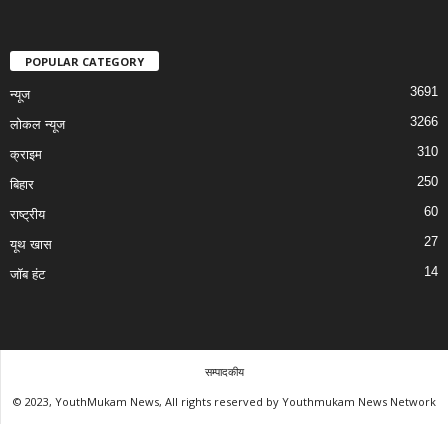
POPULAR CATEGORY
3691
न्यूज
3266
लोकल न्यूज
310
क्राइम
250
बिहार
60
राष्ट्रीय
27
यूथ खास
14
जॉब हंट
सम्पादकीय
© 2023, YouthMukam News, All rights reserved by Youthmukam News Network