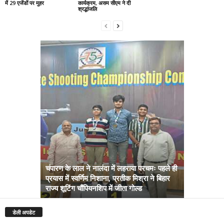
में 29 एजेंडों पर मुहर
कार्यक्रम, असम सीएम ने दी
श्रद्धांजलि
चंपारण के लाल ने नालंदा में लहराया परचमः पहले ही
प्रयास में स्वर्णिम निशाना, प्रतीक मिश्रा ने बिहार
अब सरकार तु
राज्य शूटिंग चौंपियनशिप में जीता गोल्ड
सम्राट कैबिने
डेली अपडेट