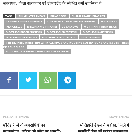
समन्वयक, जिला सलाहकार एवं डीआरडीए के संबधित कर्मी उपस्थित थे।
TAGS
BIHARLATESTNEWS
BIHARNEWS
CHAMPARANKI KHABREN
CHAMPARANNEWSUPDATE
DAILYBIHAR TIMES MOTIHARINEWS
HINDI NEWS
INDIA NEWS
KHABRENMOTIHARIKI
LOCALNEWS
MOTIHARI TODAY NEWS
MOTIHARIBREAKINGNEWS
MOTIHARICRIMENEWS
MOTIHARIDAILYNEWS
MOTIHARILOCALNEWS
MOTIHARINEWSUPDATE
NEWSIN HINDI
THE DM HELD A MEETING WITH ALL BDOS AND HOUSING SUPERVISORS AND ISSUED THESE
INSTRUCTIONS.
YOUTHMUKAMNEWS CHAMPARAN KI KHABREN
Previous article
Next article
मोतिहारी में दो अपराधियों का
मोतिहारी डीएम ने भरोसा, जिले में
एनकाउंटर, पुलिस को फोन पर धमकी-
एलपीजी गैस की पर्याप्त उपलब्धता,