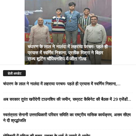
चंपारण के लाल ने नालंदा में लहराया परचमः पहले ही
प्रयास में स्वर्णिम निशाना, प्रतीक मिश्रा ने बिहार
अब सरकार तु
राज्य शूटिंग चौंपियनशिप में जीता गोल्ड
सम्राट कैबिने
डेली अपडेट
चंपारण के लाल ने नालंदा में लहराया परचमः पहले ही प्रयास में स्वर्णिम निशाना,...
अब सरकार तुरंत खरीदेगी टाउनशिप की जमीन, सम्राट कैबिनेट की बैठक में 29 एजेंडों...
स्वतंत्रता सेनानी उत्तराधिकारी परिवार समिति का राष्ट्रीय मासिक कार्यक्रम, असम सीएम
ने दी श्रद्धांजलि
मोतिहारी में महिला की हत्या, मृतका के भाई ने लगाये ये आरोप