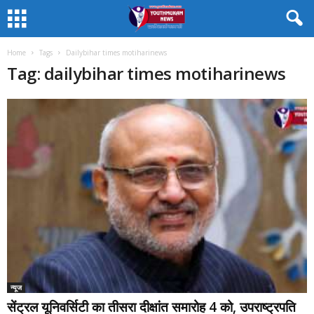
Home
Tags
Dailybihar times motiharinews
Tag: dailybihar times motiharinews
न्यूज
सेंट्रल यूनिवर्सिटी का तीसरा दीक्षांत समारोह 4 को, उपराष्ट्रपति