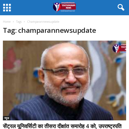
Home
Tags
Champarannewsupdate
Tag: champarannewsupdate
न्यूज
सेंट्रल यूनिवर्सिटी का तीसरा दीक्षांत समारोह 4 को, उपराष्ट्रपति