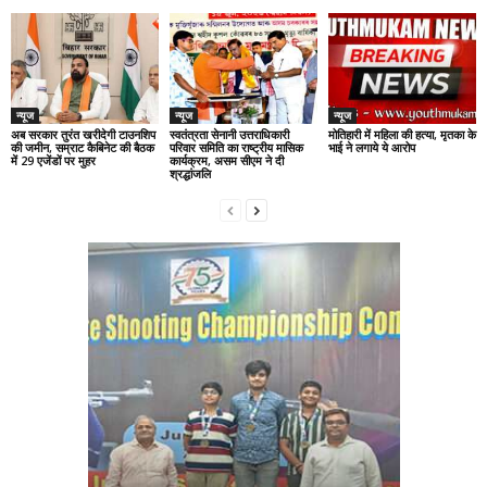
न्यूज
न्यूज
न्यूज
अब सरकार तुरंत खरीदेगी टाउनशिप
स्वतंत्रता सेनानी उत्तराधिकारी
मोतिहारी में महिला की हत्या, मृतका के
की जमीन, सम्राट कैबिनेट की बैठक
परिवार समिति का राष्ट्रीय मासिक
भाई ने लगाये ये आरोप
में 29 एजेंडों पर मुहर
कार्यक्रम, असम सीएम ने दी
श्रद्धांजलि