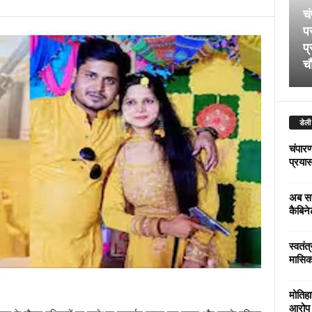
चं
पर
प्
चौ
डेली
चंपारण
प्रयास 
अब सर
कैबिने
स्वतंत
मासिक
मोतिहा
आरोप