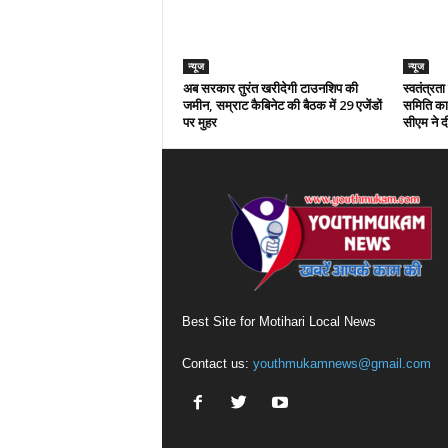
न्यूज
न्यूज
अब सरकार तुरंत खरीदेगी टाउनशिप की
स्वतंत्रत
जमीन, सम्राट कैबिनेट की बैठक में 29 एजेंडों
समिति का 
पर मुहर
सीएम ने दी
Best Site for Motihari Local News
Contact us:
youthmukamnews@gmail.com