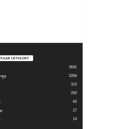
PULAR CATEGORY
3691
3266
्यूज
310
250
60
य
27
ास
14
ट