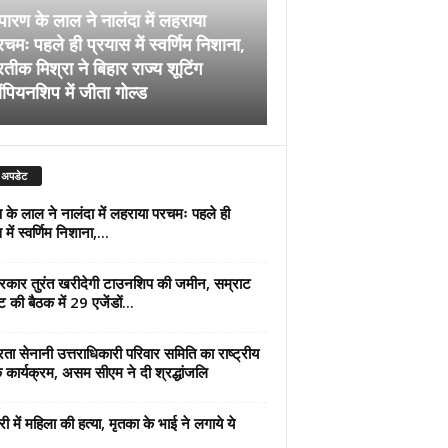
पारण के लाल ने नालंदा में लहराया
चमः पहले ही प्रयास में स्वर्णिम निशाना,
अब सरकार तुरंत खरीदेग
रतीक मिश्रा ने बिहार राज्य शूटिंग
जमीन, सम्राट कैबिनेट की
ंपियनशिप में जीता गोल्ड
एजेंडों पर मुहर
 अपडेट
 के लाल ने नालंदा में लहराया परचमः पहले ही
में स्वर्णिम निशाना,...
कार तुरंत खरीदेगी टाउनशिप की जमीन, सम्राट
ट की बैठक में 29 एजेंडों...
्रता सेनानी उत्तराधिकारी परिवार समिति का राष्ट्रीय
 कार्यक्रम, असम सीएम ने दी श्रद्धांजलि
री में महिला की हत्या, मृतका के भाई ने लगाये ये