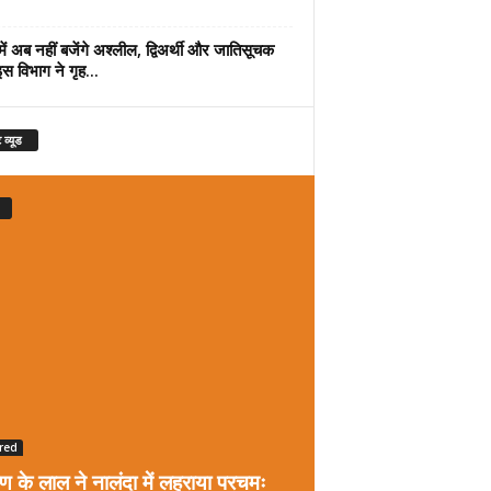
में अब नहीं बजेंगे अश्लील, द्विअर्थी और जातिसूचक
इस विभाग ने गृह...
 व्यूड
red
रण के लाल ने नालंदा में लहराया परचमः