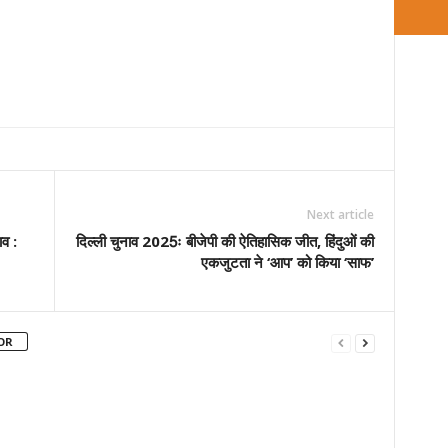
Next article
ाव :
दिल्ली चुनाव 2025ः बीजेपी की ऐतिहासिक जीत, हिंदुओं की
एकजुटता ने ‘आप’ को किया ‘साफ’
OR