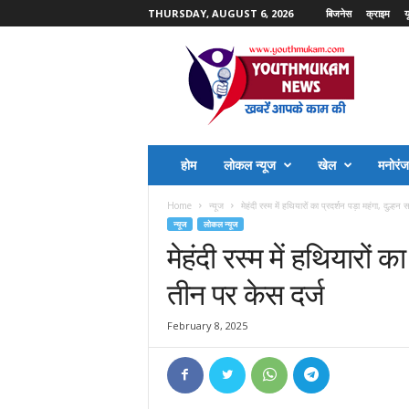
THURSDAY, AUGUST 6, 2026
बिजनेस
क्राइम
य
Y
o
u
t
h
M
u
होम
लोकल न्यूज
खेल
मनोरं
k
a
Home
न्यूज
मेहंदी रस्म में हथियारों का प्रदर्शन पड़ा महंगा, दुल्हन
m
न्यूज
लोकल न्यूज
N
मेहंदी रस्म में हथियारों क
e
w
तीन पर केस दर्ज
s
February 8, 2025