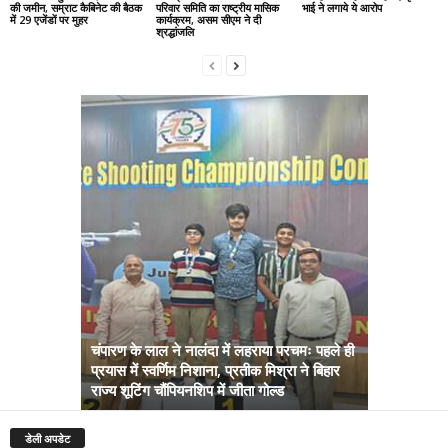
की जमीन, सम्राट कैबिनेट की बैठक
परिवार समिति का राष्ट्रीय मासिक
भाई ने लगाये ये आरोप
में 29 एजेंडों पर मुहर
कार्यक्रम, असम सीएम ने दी
श्रद्धांजलि
चंपारण के लाल ने नालंदा में लहराया परचमः पहले ही
प्रयास में स्वर्णिम निशाना, प्रतीक मिश्रा ने बिहार
अब सरकार तु
राज्य शूटिंग चौंपियनशिप में जीता गोल्ड
सम्राट कैबिने
डेली अपडेट