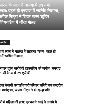
पारण के लाल ने नालंदा में लहराया
चमः पहले ही प्रयास में स्वर्णिम निशाना,
अब सरकार तुरंत खरीदेग
रतीक मिश्रा ने बिहार राज्य शूटिंग
जमीन, सम्राट कैबिनेट की
ंपियनशिप में जीता गोल्ड
एजेंडों पर मुहर
 अपडेट
 के लाल ने नालंदा में लहराया परचमः पहले ही
में स्वर्णिम निशाना,...
कार तुरंत खरीदेगी टाउनशिप की जमीन, सम्राट
ट की बैठक में 29 एजेंडों...
्रता सेनानी उत्तराधिकारी परिवार समिति का राष्ट्रीय
 कार्यक्रम, असम सीएम ने दी श्रद्धांजलि
री में महिला की हत्या, मृतका के भाई ने लगाये ये