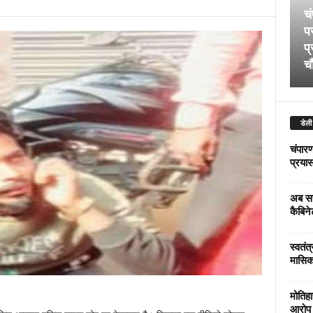
चं
पर
प्
चौ
डेली
चंपारण
प्रयास 
अब सर
कैबिने
स्वतंत
मासिक
मोतिहा
आरोप