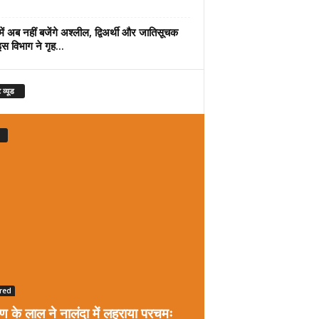
में अब नहीं बजेंगे अश्लील, द्विअर्थी और जातिसूचक
इस विभाग ने गृह...
 व्यूड
red
रण के लाल ने नालंदा में लहराया परचमः