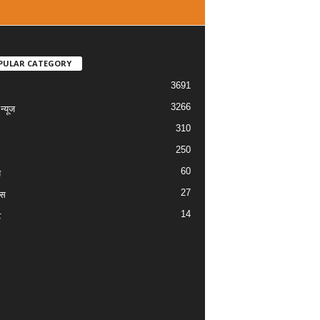
PULAR CATEGORY
3691
3266
्यूज
310
250
60
य
27
ास
14
ट