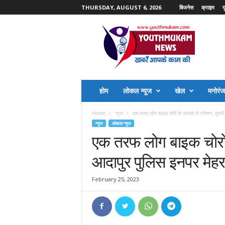
THURSDAY, AUGUST 6, 2026
बिजनेस
क्राइम
य
Y
o
u
t
h
M
u
होम
लोकल न्यूज
खेल
मनोरं
k
a
Home
न्यूज
एक तरफ लोग बाइक चोरों के आतंक से परेशान, दूसरी
m
न्यूज
लोकल न्यूज
N
एक तरफ लोग बाइक चोरों
e
w
आदापुर पुलिस इनपर मेहर
s
February 25, 2023