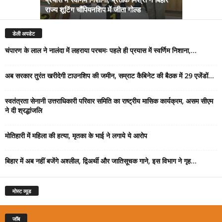
राज्य शूटिंग चौंपियनशिप में जीता गोल्ड
सम्राट कैबिने
डेली अपडेट
चंपारण के लाल ने नालंदा में लहराया परचमः पहले ही प्रयास में स्वर्णिम निशाना,...
अब सरकार तुरंत खरीदेगी टाउनशिप की जमीन, सम्राट कैबिनेट की बैठक में 29 एजेंडों...
स्वतंत्रता सेनानी उत्तराधिकारी परिवार समिति का राष्ट्रीय मासिक कार्यक्रम, असम सीएम
ने दी श्रद्धांजलि
मोतिहारी में महिला की हत्या, मृतका के भाई ने लगाये ये आरोप
बिहार में अब नहीं बजेंगे अश्लील, द्विअर्थी और जातिसूचक गाने, इस विभाग ने गृह...
मोस्ट व्यूड
जॉब