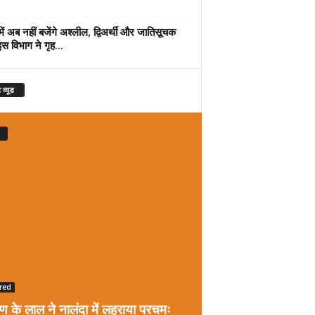
में अब नहीं बजेंगे अश्लील, द्विअर्थी और जातिसूचक
इस विभाग ने गृह...
 व्यूड
red
रण के लाल ने नालंदा में लहराया परचमः