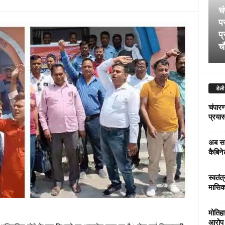
चं
पर
प्
चौ
डेली
चंपारण
प्रयास 
अब सर
कैबिने
स्वतंत
मासिक
मोतिहा
आरोप