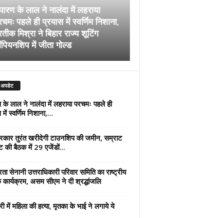
पारण के लाल ने नालंदा में लहराया
चमः पहले ही प्रयास में स्वर्णिम निशाना,
अब सरकार तुरंत खरीदेग
रतीक मिश्रा ने बिहार राज्य शूटिंग
जमीन, सम्राट कैबिनेट की
ंपियनशिप में जीता गोल्ड
एजेंडों पर मुहर
 अपडेट
 के लाल ने नालंदा में लहराया परचमः पहले ही
में स्वर्णिम निशाना,...
कार तुरंत खरीदेगी टाउनशिप की जमीन, सम्राट
ट की बैठक में 29 एजेंडों...
्रता सेनानी उत्तराधिकारी परिवार समिति का राष्ट्रीय
 कार्यक्रम, असम सीएम ने दी श्रद्धांजलि
री में महिला की हत्या, मृतका के भाई ने लगाये ये