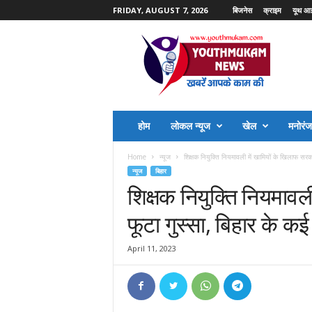
FRIDAY, AUGUST 7, 2026
बिजनेस
क्राइम
यूथ आ
Y
o
u
t
h
M
u
होम
लोकल न्यूज
खेल
मनोरं
k
a
Home
न्यूज
शिक्षक नियुक्ति नियमावली में खामियों के खिलाफ सरका
m
न्यूज
बिहार
N
शिक्षक नियुक्ति नियमावल
e
w
फूटा गुस्सा, बिहार के कई ज
s
April 11, 2023