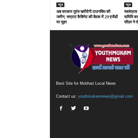
न्यूज
न्यूज
अब सरकार तुरंत खरीदेगी टाउनशिप की
स्वतंत्रत
जमीन, सम्राट कैबिनेट की बैठक में 29 एजेंडों
समिति का 
पर मुहर
सीएम ने दी
Best Site for Motihari Local News
Contact us:
youthmukamnews@gmail.com