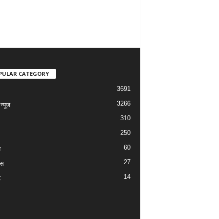
PULAR CATEGORY
3691
3266
्यूज
310
250
60
य
27
ास
14
ट