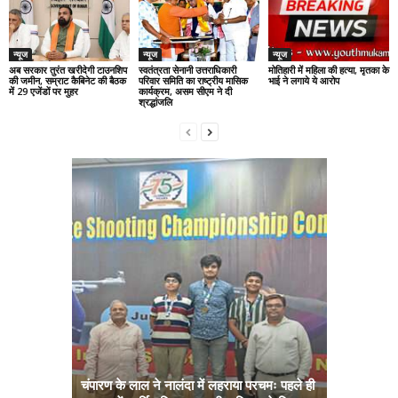
न्यूज
न्यूज
न्यूज
अब सरकार तुरंत खरीदेगी टाउनशिप
स्वतंत्रता सेनानी उत्तराधिकारी
मोतिहारी में महिला की हत्या, मृतका के
की जमीन, सम्राट कैबिनेट की बैठक
परिवार समिति का राष्ट्रीय मासिक
भाई ने लगाये ये आरोप
में 29 एजेंडों पर मुहर
कार्यक्रम, असम सीएम ने दी
श्रद्धांजलि
चंपारण के लाल ने नालंदा में लहराया परचमः पहले ही