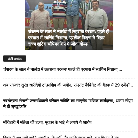
चंपारण के लाल ने नालंदा में लहराया परचमः पहले ही
प्रयास में स्वर्णिम निशाना, प्रतीक मिश्रा ने बिहार
अब सरकार तु
राज्य शूटिंग चौंपियनशिप में जीता गोल्ड
सम्राट कैबिने
डेली अपडेट
चंपारण के लाल ने नालंदा में लहराया परचमः पहले ही प्रयास में स्वर्णिम निशाना,...
अब सरकार तुरंत खरीदेगी टाउनशिप की जमीन, सम्राट कैबिनेट की बैठक में 29 एजेंडों...
स्वतंत्रता सेनानी उत्तराधिकारी परिवार समिति का राष्ट्रीय मासिक कार्यक्रम, असम सीएम
ने दी श्रद्धांजलि
मोतिहारी में महिला की हत्या, मृतका के भाई ने लगाये ये आरोप
बिहार में अब नहीं बजेंगे अश्लील, द्विअर्थी और जातिसूचक गाने, इस विभाग ने गृह...