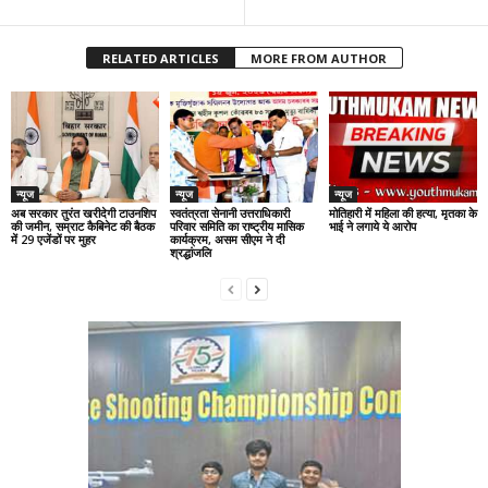
RELATED ARTICLES
MORE FROM AUTHOR
न्यूज
न्यूज
न्यूज
अब सरकार तुरंत खरीदेगी टाउनशिप
स्वतंत्रता सेनानी उत्तराधिकारी
मोतिहारी में महिला की हत्या, मृतका के
की जमीन, सम्राट कैबिनेट की बैठक
परिवार समिति का राष्ट्रीय मासिक
भाई ने लगाये ये आरोप
में 29 एजेंडों पर मुहर
कार्यक्रम, असम सीएम ने दी
श्रद्धांजलि