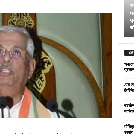
चं
पर
प्
चौ
डेली
चंपारण
प्रयास 
अब सर
कैबिने
स्वतंत
मासिक
मोतिहा
आरोप