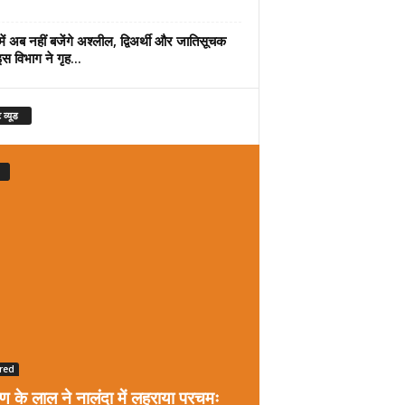
में अब नहीं बजेंगे अश्लील, द्विअर्थी और जातिसूचक
इस विभाग ने गृह...
 व्यूड
red
रण के लाल ने नालंदा में लहराया परचमः