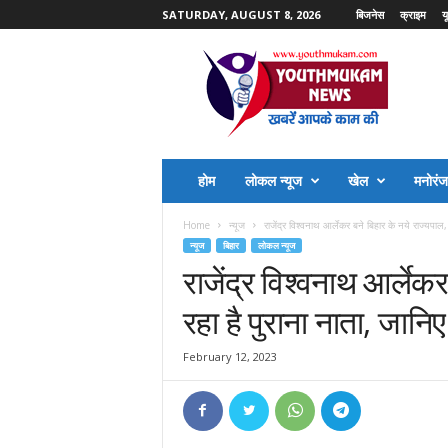
SATURDAY, AUGUST 8, 2026
बिजनेस
क्राइम
य
Y
o
u
t
h
M
u
होम
लोकल न्यूज
खेल
मनोरं
k
a
Home
न्यूज
राजेंद्र विश्वनाथ आर्लेकर बने बिहार के नये राज्यपाल, 
m
न्यूज
बिहार
लोकल न्यूज
N
राजेंद्र विश्वनाथ आर्लेकर
e
w
रहा है पुराना नाता, जानिए 
s
February 12, 2023