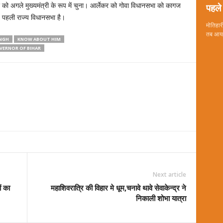
पहले 
 को अगले मुख्यमंत्री के रूप में चुना। आर्लेकर को गोवा विधानसभा को कागज
ह पहली राज्य विधानसभा है।
मोतिहारी
तब आया 
ANGH
KNOW ABOUT HIM
VERNOR OF BIHAR
Next article
ं का
महाशिवरात्रि की विहार मे धूम,चनावे थावे सेवाकेन्द्र ने
निकाली शोभा यात्रा