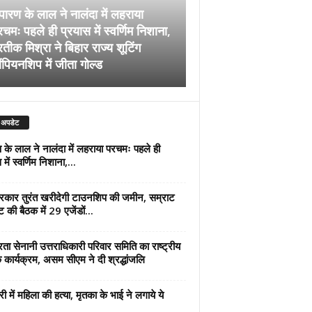
पारण के लाल ने नालंदा में लहराया
चमः पहले ही प्रयास में स्वर्णिम निशाना,
अब सरकार तुरंत खरीदेग
रतीक मिश्रा ने बिहार राज्य शूटिंग
जमीन, सम्राट कैबिनेट की
ंपियनशिप में जीता गोल्ड
एजेंडों पर मुहर
 अपडेट
 के लाल ने नालंदा में लहराया परचमः पहले ही
में स्वर्णिम निशाना,...
कार तुरंत खरीदेगी टाउनशिप की जमीन, सम्राट
ट की बैठक में 29 एजेंडों...
्रता सेनानी उत्तराधिकारी परिवार समिति का राष्ट्रीय
 कार्यक्रम, असम सीएम ने दी श्रद्धांजलि
री में महिला की हत्या, मृतका के भाई ने लगाये ये