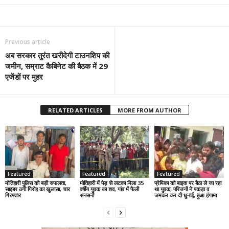
Previous article
अब सरकार तुरंत खरीदेगी टाउनशिप की
जमीन, सम्राट कैबिनेट की बैठक में 29
एजेंडों पर मुहर
RELATED ARTICLES
MORE FROM AUTHOR
Featured
Featured
Featured
मोतिहारी पुलिस को बड़ी सफलता,
मोतिहारी में पेड़ से लटका मिला 35
प्रेमिका को बाइक पर बैठा ले जा रहा
साइबर ठगी गिरोह का खुलासा, चार
वर्षीय युवक का शव, गांव में फैली
था युवक, परिजनों ने पकड़ा व
गिरफ्तार
सनसनी
जमकर कर दी धुनाई, हुआ हंगामा