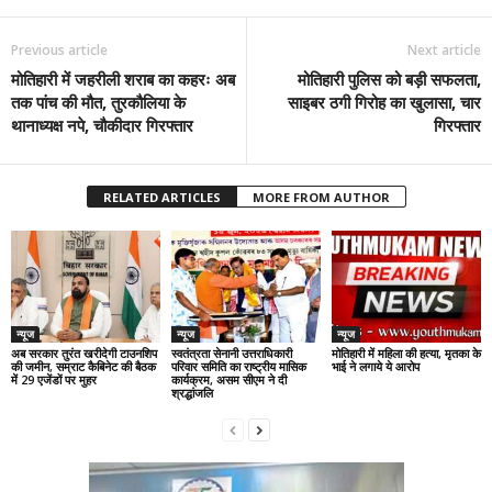
Previous article
Next article
मोतिहारी में जहरीली शराब का कहरः अब
मोतिहारी पुलिस को बड़ी सफलता,
तक पांच की मौत, तुरकौलिया के
साइबर ठगी गिरोह का खुलासा, चार
थानाध्यक्ष नपे, चौकीदार गिरफ्तार
गिरफ्तार
RELATED ARTICLES
MORE FROM AUTHOR
न्यूज
न्यूज
न्यूज
अब सरकार तुरंत खरीदेगी टाउनशिप
स्वतंत्रता सेनानी उत्तराधिकारी
मोतिहारी में महिला की हत्या, मृतका के
की जमीन, सम्राट कैबिनेट की बैठक
परिवार समिति का राष्ट्रीय मासिक
भाई ने लगाये ये आरोप
में 29 एजेंडों पर मुहर
कार्यक्रम, असम सीएम ने दी
श्रद्धांजलि