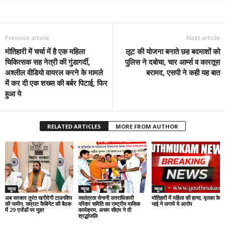
Previous article
Next article
मोतिहारी में चर्चा में है एक महिला
लूट की योजना बनाते छह बदमाशों को
चिकित्सक सह नेत्री की गुंडागर्दी,
पुलिस ने दबोचा, चार आर्म्स व कारतूस
अश्लील वीडियो वायरल करने के मामले
बरामद, एसपी ने कही यह बात
में कर दी एक शख्स की बर्बर पिटाई, फिर
हुआ ये
RELATED ARTICLES
MORE FROM AUTHOR
न्यूज
न्यूज
न्यूज
अब सरकार तुरंत खरीदेगी टाउनशिप
स्वतंत्रता सेनानी उत्तराधिकारी
मोतिहारी में महिला की हत्या, मृतका के
की जमीन, सम्राट कैबिनेट की बैठक
परिवार समिति का राष्ट्रीय मासिक
भाई ने लगाये ये आरोप
में 29 एजेंडों पर मुहर
कार्यक्रम, असम सीएम ने दी
श्रद्धांजलि