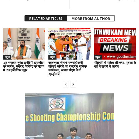
RELATED ARTICLES
MORE FROM AUTHOR
न्यूज
न्यूज
न्यूज
अब सरकार तुरंत खरीदेगी टाउनशिप
स्वतंत्रता सेनानी उत्तराधिकारी
मोतिहारी में महिला की हत्या, मृतका के
की जमीन, सम्राट कैबिनेट की बैठक
परिवार समिति का राष्ट्रीय मासिक
भाई ने लगाये ये आरोप
में 29 एजेंडों पर मुहर
कार्यक्रम, असम सीएम ने दी
श्रद्धांजलि