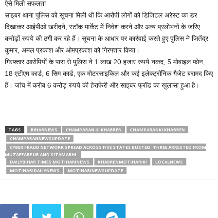
ऐसे मिली सफलता
साइबर थाना पुलिस को सूचना मिली थी कि आरोपी लोगों को डिजिटल अरेस्ट का डर
दिखाकर आईपीओ खरीदने, स्टॉक मार्केट में निवेश करने और अन्य प्रलोभनों के जरिए
करोड़ों रुपये की ठगी कर रहे हैं। सूचना के आधार पर कार्रवाई करते हुए पुलिस ने जितेंद्र
कुमार, अमल प्रकाश और ओमप्रकाश को गिरफ्तार किया।
गिरफ्तार आरोपियों के पास से पुलिस ने 1 लाख 20 हजार रुपये नकद, 5 मोबाइल फोन,
18 एटीएम कार्ड, 6 सिम कार्ड, एक मोटरसाइकिल और कई इलेक्ट्रॉनिक गैजेट बरामद किए
हैं। जांच में करीब 6 करोड़ रुपये की हेराफेरी और साइबर फ्रॉड का खुलासा हुआ है।
TAGS
BIHARNEWS
CHAMPARAN KI KHABREN
CHAMPARANKI KHABREN
CHAMPARANNEWSUPDATE
CYBER ​​FRAUD NETWORK SPREAD ACROSS FIVE STATES BUSTED: THREE ARRESTED FROM
MUZAFFARPUR AND SITAMARHI.
DAILYBIHAR TIMES MOTIHARINEWS
KHABRENMOTIHARIKI
LOCALNEWS
MOTIHARIDAILYNEWS
MOTIHARINEWSUPDATE