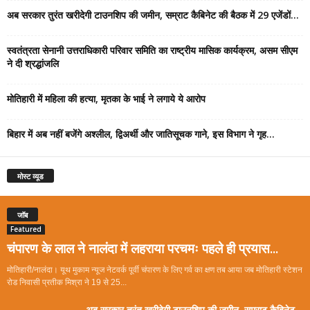
अब सरकार तुरंत खरीदेगी टाउनशिप की जमीन, सम्राट कैबिनेट की बैठक में 29 एजेंडों...
स्वतंत्रता सेनानी उत्तराधिकारी परिवार समिति का राष्ट्रीय मासिक कार्यक्रम, असम सीएम
ने दी श्रद्धांजलि
मोतिहारी में महिला की हत्या, मृतका के भाई ने लगाये ये आरोप
बिहार में अब नहीं बजेंगे अश्लील, द्विअर्थी और जातिसूचक गाने, इस विभाग ने गृह...
मोस्ट व्यूड
जॉब
Featured
चंपारण के लाल ने नालंदा में लहराया परचमः पहले ही प्रयास...
मोतिहारी/नालंदा। यूथ मुकाम न्यूज नेटवर्क पूर्वी चंपारण के लिए गर्व का क्षण तब आया जब मोतिहारी स्टेशन
रोड निवासी प्रतीक मिश्रा ने 19 से 25...
अब सरकार तुरंत खरीदेगी टाउनशिप की जमीन, सम्राट कैबिनेट