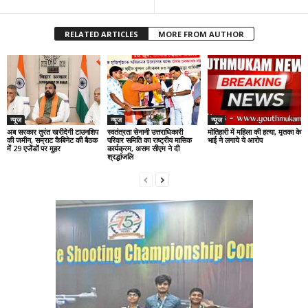
RELATED ARTICLES
MORE FROM AUTHOR
न्यूज
न्यूज
न्यूज
अब सरकार तुरंत खरीदेगी टाउनशिप
स्वतंत्रता सेनानी उत्तराधिकारी
मोतिहारी में महिला की हत्या, मृतका के
की जमीन, सम्राट कैबिनेट की बैठक
परिवार समिति का राष्ट्रीय मासिक
भाई ने लगाये ये आरोप
में 29 एजेंडों पर मुहर
कार्यक्रम, असम सीएम ने दी
श्रद्धांजलि