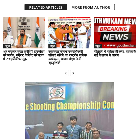
RELATED ARTICLES
MORE FROM AUTHOR
न्यूज
न्यूज
न्यूज
अब सरकार तुरंत खरीदेगी टाउनशिप
स्वतंत्रता सेनानी उत्तराधिकारी
मोतिहारी में महिला की हत्या, मृतका के
की जमीन, सम्राट कैबिनेट की बैठक
परिवार समिति का राष्ट्रीय मासिक
भाई ने लगाये ये आरोप
में 29 एजेंडों पर मुहर
कार्यक्रम, असम सीएम ने दी
श्रद्धांजलि