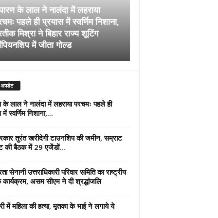
पारण के लाल ने नालंदा में लहराया
चमः पहले ही प्रयास में स्वर्णिम निशाना,
अब सरकार तुरंत खरीदेग
रतीक मिश्रा ने बिहार राज्य शूटिंग
जमीन, सम्राट कैबिनेट की
ंपियनशिप में जीता गोल्ड
एजेंडों पर मुहर
 अपडेट
 के लाल ने नालंदा में लहराया परचमः पहले ही
में स्वर्णिम निशाना,...
कार तुरंत खरीदेगी टाउनशिप की जमीन, सम्राट
ट की बैठक में 29 एजेंडों...
्रता सेनानी उत्तराधिकारी परिवार समिति का राष्ट्रीय
 कार्यक्रम, असम सीएम ने दी श्रद्धांजलि
री में महिला की हत्या, मृतका के भाई ने लगाये ये