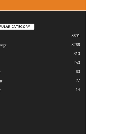
PULAR CATEGORY
3691
3266
्यूज
310
250
60
य
27
ास
14
ट