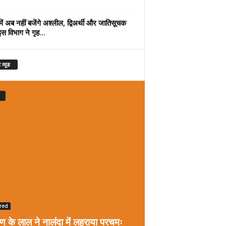
में अब नहीं बजेंगे अश्लील, द्विअर्थी और जातिसूचक
इस विभाग ने गृह...
 व्यूड
red
रण के लाल ने नालंदा में लहराया परचमः