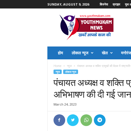
SUNDAY, AUGUST 9, 2026
बिजनेस
क्राइम
यूथ 
Y
o
u
t
h
M
u
होम
लोकल न्यूज
खेल
मनोरं
k
a
Home
न्यूज
पंचायत अध्यक्ष व शक्ति प्रमुखों की बैठक में राष्ट्रप
m
न्यूज
लोकल न्यूज
N
पंचायत अध्यक्ष व शक्ति प्
e
w
अभिभाषण की दी गई जान
s
March 24, 2023