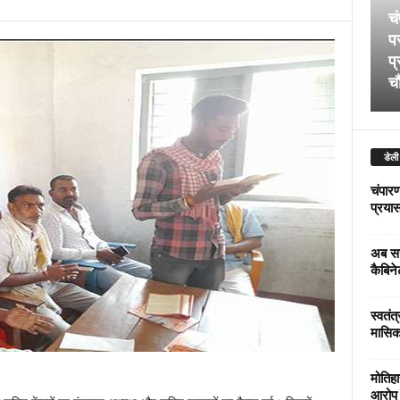
चं
पर
प्
चौ
डेली
चंपारण
प्रयास 
अब सर
कैबिने
स्वतंत
मासिक
मोतिहा
आरोप