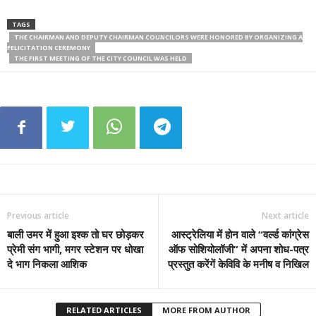
TAGS
THE CHAIRMAN AND DEPUTY CHAIRMAN COUNCILORS WERE HONORED BY ORGANIZING A
FELICITATION CEREMONY
THE FIRST MEETING OF THE CITY COUNCIL WAS HELD
Previous article
Next article
बाली उमर में हुआ इश्क तो घर छोड़कर
आस्ट्रेलिया में होन वाले “वर्ल्ड कांग्रेस
प्रेमी संग भागी, मगर स्टेशन पर धोखा
ऑफ सोशियोलॉजी” में अपना शोध-पत्र
दे भाग निकला आशिक
प्रस्तुत करेंगें केविवि के मनीष व निखिल
RELATED ARTICLES
MORE FROM AUTHOR