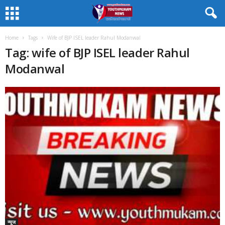
Home
Tags
Wife of BJP ISEL leader Rahul Modanwal
Tag: wife of BJP ISEL leader Rahul
Modanwal
न्यूज