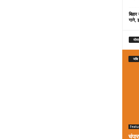
बिहार 
गाने, 
मोस्ट
जॉब
Featu
चंपा