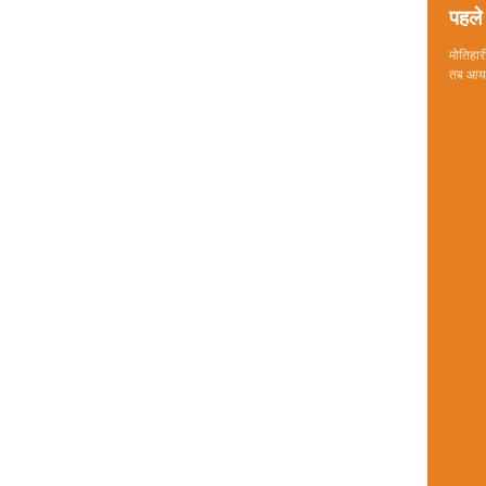
पहले 
मोतिहारी
तब आया 