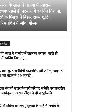
पारण के लाल ने नालंदा में लहराया
चमः पहले ही प्रयास में स्वर्णिम निशाना,
अब सरकार तुरंत खरीदेग
रतीक मिश्रा ने बिहार राज्य शूटिंग
जमीन, सम्राट कैबिनेट की
ंपियनशिप में जीता गोल्ड
एजेंडों पर मुहर
 अपडेट
 के लाल ने नालंदा में लहराया परचमः पहले ही
में स्वर्णिम निशाना,...
कार तुरंत खरीदेगी टाउनशिप की जमीन, सम्राट
ट की बैठक में 29 एजेंडों...
्रता सेनानी उत्तराधिकारी परिवार समिति का राष्ट्रीय
 कार्यक्रम, असम सीएम ने दी श्रद्धांजलि
री में महिला की हत्या, मृतका के भाई ने लगाये ये