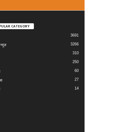
PULAR CATEGORY
3691
3266
्यूज
310
250
60
य
27
ास
14
ट