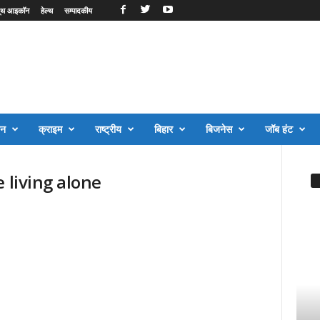
ूथ आइकॉन
हेल्थ
सम्पादकीय
जन
क्राइम
राष्ट्रीय
बिहार
बिजनेस
जॉब हंट
 living alone