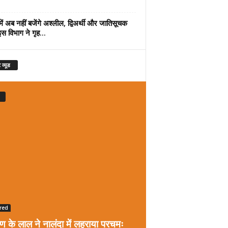
में अब नहीं बजेंगे अश्लील, द्विअर्थी और जातिसूचक
इस विभाग ने गृह...
 व्यूड
red
रण के लाल ने नालंदा में लहराया परचमः