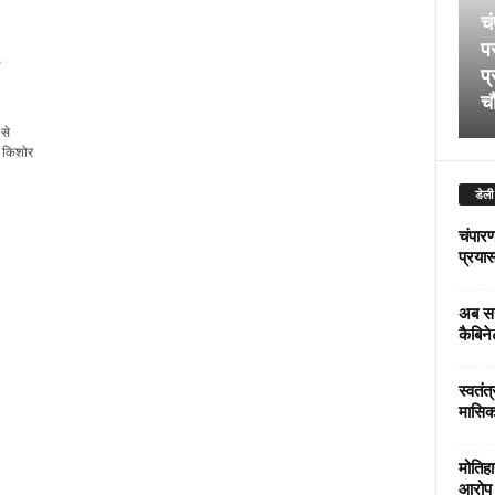
चं
पर
प्
चौ
 से
 किशोर
डेली
चंपारण
प्रयास 
अब सर
कैबिने
स्वतंत
मासिक
मोतिहा
आरोप