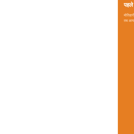
पहले 
मोतिहारी
तब आया 