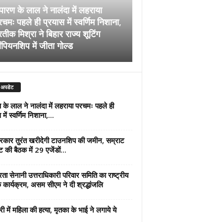
पारण के लाल ने नालंदा में लहराया
चमः पहले ही प्रयास में स्वर्णिम निशाना,
अब सरकार तुरंत खरीदेग
रतीक मिश्रा ने बिहार राज्य शूटिंग
जमीन, सम्राट कैबिनेट की
ंपियनशिप में जीता गोल्ड
एजेंडों पर मुहर
 अपडेट
 के लाल ने नालंदा में लहराया परचमः पहले ही
में स्वर्णिम निशाना,...
कार तुरंत खरीदेगी टाउनशिप की जमीन, सम्राट
ट की बैठक में 29 एजेंडों...
्रता सेनानी उत्तराधिकारी परिवार समिति का राष्ट्रीय
 कार्यक्रम, असम सीएम ने दी श्रद्धांजलि
री में महिला की हत्या, मृतका के भाई ने लगाये ये