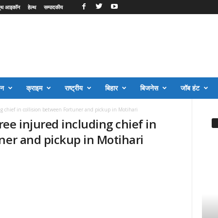
ूथ आइकॉन
हेल्थ
सम्पादकीय
जन
क्राइम
राष्ट्रीय
बिहार
बिजनेस
जॉब हंट
g chief in collision between Fortuner and pickup in Motihari
ee injured including chief in
ner and pickup in Motihari