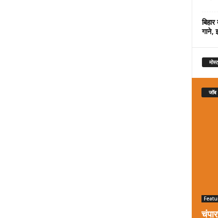
बिहार 
गाने, 
मोस्ट
जॉब
Featu
चंपा