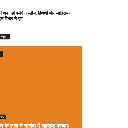
में अब नहीं बजेंगे अश्लील, द्विअर्थी और जातिसूचक
इस विभाग ने गृह...
 व्यूड
red
रण के लाल ने नालंदा में लहराया परचमः