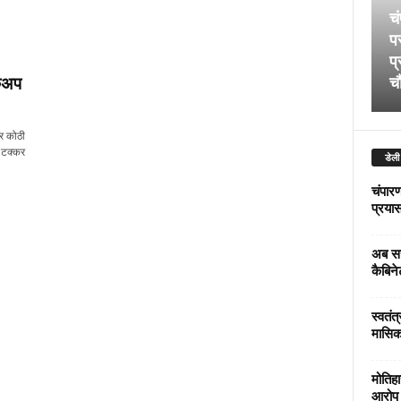
चं
पर
प्
िकअप
चौ
ुर कोठी
 टक्कर
डेली
चंपारण
प्रयास 
अब सर
कैबिने
स्वतंत
मासिक
मोतिहा
आरोप