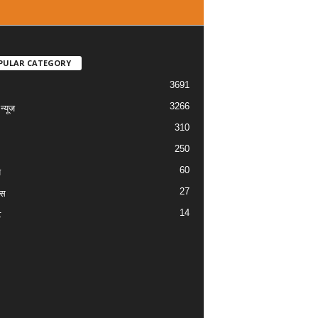
PULAR CATEGORY
3691
3266
्यूज
310
250
60
य
27
ास
14
ट