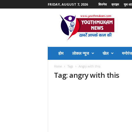
FRIDAY, AUGUST 7, 2026
बिजनेस
क्राइम
यूथ आ
Y
o
u
t
h
M
u
होम
लोकल न्यूज
खेल
मनोरं
k
a
Home
Tags
Angry with this
m
Tag: angry with this
N
e
w
s