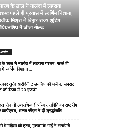
पारण के लाल ने नालंदा में लहराया
चमः पहले ही प्रयास में स्वर्णिम निशाना,
अब सरकार तुरंत खरीदेग
रतीक मिश्रा ने बिहार राज्य शूटिंग
जमीन, सम्राट कैबिनेट की
ंपियनशिप में जीता गोल्ड
एजेंडों पर मुहर
 अपडेट
 के लाल ने नालंदा में लहराया परचमः पहले ही
में स्वर्णिम निशाना,...
कार तुरंत खरीदेगी टाउनशिप की जमीन, सम्राट
ट की बैठक में 29 एजेंडों...
्रता सेनानी उत्तराधिकारी परिवार समिति का राष्ट्रीय
 कार्यक्रम, असम सीएम ने दी श्रद्धांजलि
री में महिला की हत्या, मृतका के भाई ने लगाये ये