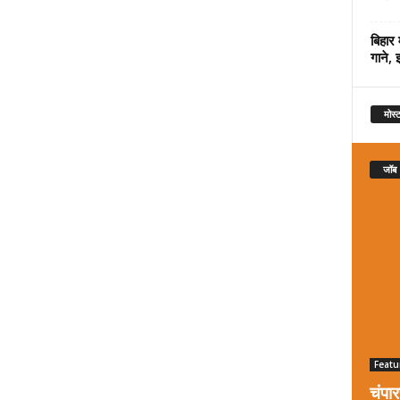
बिहार 
गाने, 
मोस्ट
जॉब
Featu
चंपा