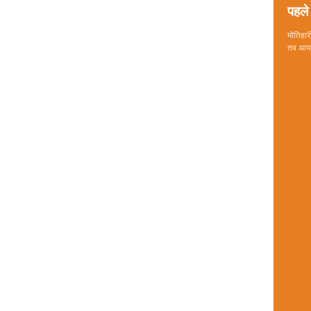
पहले 
मोतिहारी
तब आया 