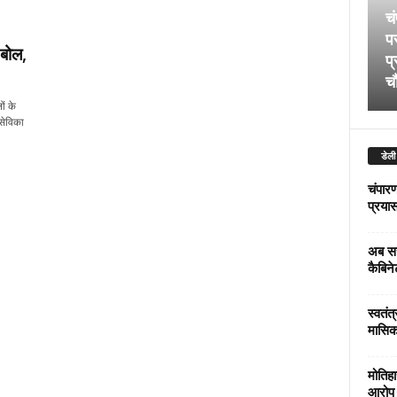
चं
पर
बोल,
प्
चौ
ं के
सेविका
डेली
चंपारण
प्रयास 
अब सर
कैबिने
स्वतंत
मासिक
मोतिहा
आरोप