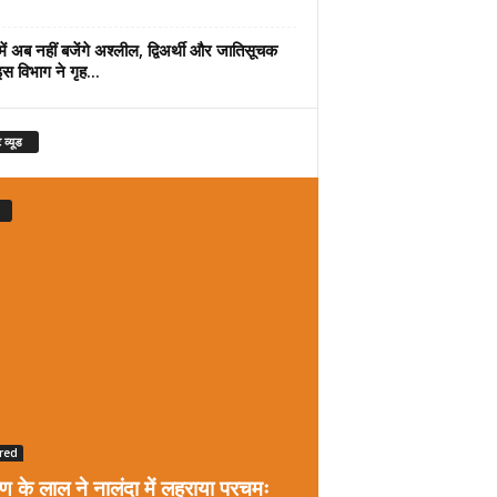
में अब नहीं बजेंगे अश्लील, द्विअर्थी और जातिसूचक
इस विभाग ने गृह...
 व्यूड
red
रण के लाल ने नालंदा में लहराया परचमः