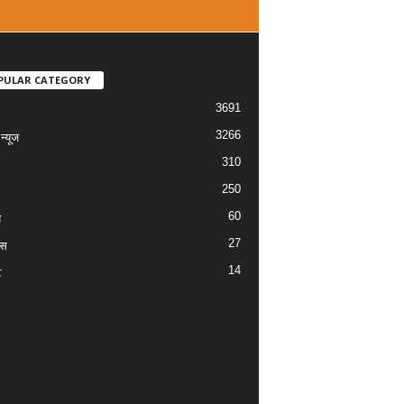
PULAR CATEGORY
3691
3266
्यूज
310
250
60
य
27
ास
14
ट