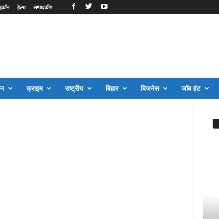
इकॉन
हेल्थ
सम्पादकीय
जन
क्राइम
राष्ट्रीय
बिहार
बिजनेस
जॉब हंट