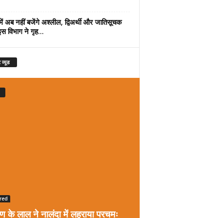
में अब नहीं बजेंगे अश्लील, द्विअर्थी और जातिसूचक
इस विभाग ने गृह...
 व्यूड
red
रण के लाल ने नालंदा में लहराया परचमः