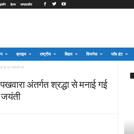
इकॉन
हेल्थ
सम्पादकीय
जन
क्राइम
राष्ट्रीय
बिहार
बिजनेस
जॉब हंट
नाई गई संत शिरोमणि की...
खवारा अंतर्गत श्रद्धा से मनाई गई
 जयंती