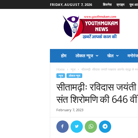
FRIDAY, AUGUST 7, 2026
बिजनेस
क्राइम
यूथ आ
Y
o
u
t
h
M
u
होम
लोकल न्यूज
खेल
मनोरं
k
a
Home
न्यूज
सीतामढ़ीः रविदास जयंती पखवारा अंतर्गत श्रद्धा से म
m
न्यूज
लोकल न्यूज
N
सीतामढ़ीः रविदास जयंती प
e
w
संत शिरोमणि की 646 वीं
s
February 7, 2023