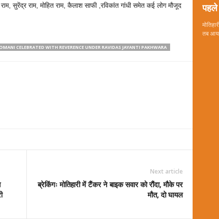
पहले 
ाम, सुरेंद्र राम, मोहित राम, कैलाश साफी ,रविकांत गांधी समेत कई लोग मौजूद
मोतिहारी
तब आया 
ROMANI CELEBRATED WITH REVERENCE UNDER RAVIDAS JAYANTI PAKHWARA
Next article
त
ब्रेकिंगः मोतिहारी में टैंकर ने बाइक सवार को रौंदा, मौके पर
ी
मौत, दो घायल