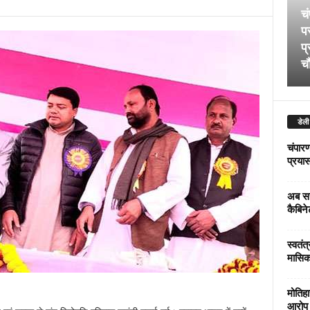
चं
पर
प्
चौ
डेली
चंपारण
प्रयास 
अब सर
कैबिने
स्वतंत
मासिक
मोतिहा
आरोप