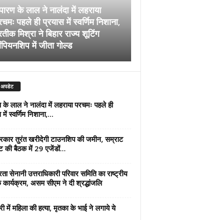
पारण के लाल ने नालंदा में लहराया
चमः पहले ही प्रयास में स्वर्णिम निशाना,
अब सरकार तुरंत खरीदेग
रतीक मिश्रा ने बिहार राज्य शूटिंग
जमीन, सम्राट कैबिनेट की
ंपियनशिप में जीता गोल्ड
एजेंडों पर मुहर
 अपडेट
 के लाल ने नालंदा में लहराया परचमः पहले ही
में स्वर्णिम निशाना,...
कार तुरंत खरीदेगी टाउनशिप की जमीन, सम्राट
ट की बैठक में 29 एजेंडों...
्रता सेनानी उत्तराधिकारी परिवार समिति का राष्ट्रीय
 कार्यक्रम, असम सीएम ने दी श्रद्धांजलि
री में महिला की हत्या, मृतका के भाई ने लगाये ये