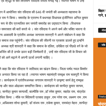
वं श्रद्धा से संत शिरोमणि रविदास जयंती मनाई गई। स्वागत भाषण में उन्हें
बिहार 
ैदान में आयोजित संत रविदास की 646 वी जयंती की अध्यक्षता महासभा के
गाने, 
वर राम ने किया। समारोह के प्रारम्भ में बथनाहा विधायक इंजीनियर अनिल कुमार
ुक्त रूप से दीप प्रज्वलित कर जयंती समारोह का उद्घाटन किया ।विधायक
 समरसता की बातें करते थे । संत रविदास ने अपने कर्म और भक्ति भावना से
मोस्ट
 अकादमी के प्रांतीय अध्यक्ष जागाराम शास्त्री ने अपने संबोधन मे कहा कि
षित समाज तक पहूंचेगी। संत रविदास की जीवनी पर प्रकाश डालते हुए इन्होंने
जॉब
ध्यक्ष श्री शास्त्री ने कहा कि समाज के दलित, उपेक्षित एवं पीछडे वर्ग के जो
अर्जित की है उनके ऊपर बड़ी जिम्मेवारी है , उन्हें संत रविदास जी के विचार को
को आगे बढ़ाने में अपनी ऊर्जा लगानी चाहिए ।
 ने कहा कि संत रविदास ने जातिवाद का खंडन किया। जिला पार्षद नवल किशोर
अनादर किया जा रहा है ।स्वागत भाषण महामंत्री रामवृक्ष राम चकपूरी ने किया
्यक्रम में प्रांतीयअध्यक्ष जगाराम शास्त्री ने उत्कृष्ट कार्य हेतु रामवृक्ष
िन्ह और साल ओढाकर सम्मानित किया। कार्यक्रम को सत्येंद्र कुमार सत्यम,
, सत्येंद्र कुमार सत्यार्थी, बाल्मीकि राम ,डॉ रमेश कुमार, सहदेव राम, चंद्रदेव
Featu
ित किया । मौके पर बिंदेश्वरी प्रसाद ठाकुर ,राम नरेश राम, लक्ष्मण राम ,राम
चंपा
,अधिवक्ता शोभा कुमारी, डॉ संजय राम ,राकेश कुमार, रामचंद्र मेहरा ,सत्येंद्र