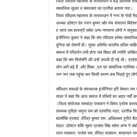
जिला रविदास महासभा के तत्वावधान में बड़े आत्मिक भाव ए
सामाजिक सुधार व समरसता का प्रतीक बताया गया।
जिला रविदास महासभा के तत्वावधान में नगर के गांधी म
अध्यक्ष डॉक्टर देव रंजन कुमार और मंच संचालन बिंदेश्
व जागा राम शास्त्री समेत अन्य गणमान्य लोगों ने संय
इंजीनियर कुमार ने कहा कि संत रविदास हमेशा सामाजिक
दुनिया को रोशनी दी। मुख्य अतिथि भारतीय दलित साहित्य
समाज में परिवर्तन तभी होगा जब शिक्षा की ज्योति उपेक्
कहा कि संत शिरोमणि की उन्हें उपाधी दी गई थी। प्रदेश अ
लोग आगे बढ़े हैं ,और शिक्षा ,धन एवं सामाजिक प्रतिष्ठा 
जन जन तक पहुंचा कर किसी कारण बस पिछड़े हुए लोगों 
संविधान बचाओ के संस्थापक इंजीनियर हरि केश्वर राम
रावत ने कहा कि आज समाज में दलितों का आदर नहीं कर 
।जिला संयोजक रामचंद्र पासवान ने विषय प्रवेश कराया। कार
रामचक पूरीएवं जमुना राम को प्रशस्ति पत्र, प्रतीक च
बाल्मीकि प्रसाद ,वीरेंद्र कुमार राम ,अधिवक्ता पुनीत बैठा
मंडल ,डॉक्टर शशि भूषण प्रसाद सिंह समेत अन्य ने संबोध
रतन पासवान, राजेश राम, वीरेंद्र पासवान, शत्रुघन राम 