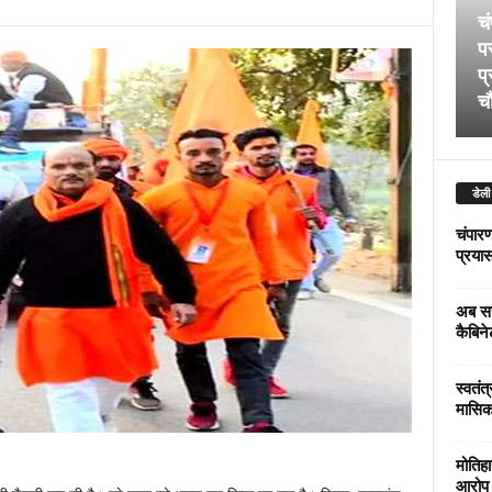
चं
पर
प्
चौ
डेली
चंपारण
प्रयास 
अब सर
कैबिने
स्वतंत
मासिक
मोतिहा
आरोप