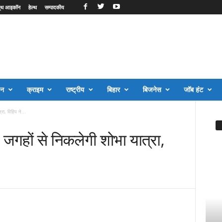
ूथ आइकॉन
हेल्थ
सम्पादकीय
जन
क्राइम
राष्ट्रीय
बिहार
बिजनेस
जॉब हंट
ा, विहिप ने...
जगहों से निकलेगी शोभा यात्रा,