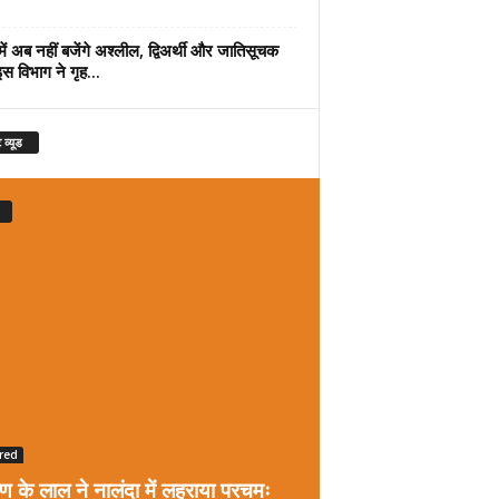
में अब नहीं बजेंगे अश्लील, द्विअर्थी और जातिसूचक
इस विभाग ने गृह...
 व्यूड
red
रण के लाल ने नालंदा में लहराया परचमः