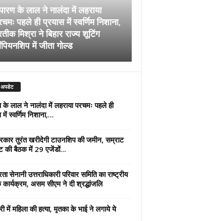
पारण के लाल ने नालंदा में लहराया
चमः पहले ही प्रयास में स्वर्णिम निशाना,
अब सरकार तुरंत खरीदेग
रतीक मिश्रा ने बिहार राज्य शूटिंग
जमीन, सम्राट कैबिनेट की
ंपियनशिप में जीता गोल्ड
एजेंडों पर मुहर
 अपडेट
 के लाल ने नालंदा में लहराया परचमः पहले ही
में स्वर्णिम निशाना,...
कार तुरंत खरीदेगी टाउनशिप की जमीन, सम्राट
ट की बैठक में 29 एजेंडों...
्रता सेनानी उत्तराधिकारी परिवार समिति का राष्ट्रीय
 कार्यक्रम, असम सीएम ने दी श्रद्धांजलि
री में महिला की हत्या, मृतका के भाई ने लगाये ये