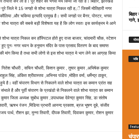
रा की तैयारी कर ली है। पूरे शहर को भगवा मय किया जा रहा है। बिहार, झारखंड
 पुरे जिले मे 15 जगहो से शोभा यात्रा निकल रही ह,ै जिसमें मोतिहारी नगर
बिहार 
ुरकौलिया ,और चकिया इत्यादि प्रमुख है। सभी जगहो पर बैनर, पोस्टर, भगवा
गाने, 
मी शोभा यात्रा की सबसे बड़ी विशेषता यह है कि लोग स्वतः इस कार्यक्रम मे आने
से शोभा यात्रा निकल कर हॉस्पिटल होते हुए राजा बाजार, चांदमारी चौक, स्टेशन
मोस्ट
े हुए पुनः नगर भवन के हनुमान मंदिर के पास प्रसाद वितरण के बाद समाप्त
्था की मांग किया है तथा सभी लोगो से इस शोभा यात्रा मे भाग लेने का आग्रह किया
जॉब
, नितेश चौधरी , सचिन चौधरी, किशन कुमार , तुषार कुमार ,अभिषेक कुमार
हुल सिंह, अंकित श्रीवास्तव ,अभिनव पांडेय ,मोहित वर्मा, धर्मेन्द्र ठाकूर,
 हुये है। वहीं चंपारण विभाग से निकलने वाले शोभा यात्रा का कमान प्रांत सह
 संभाले है और पूर्वी चंपारण के प्रखंडो से निकलने वाले शोभा यात्रा का कमान
ार जिला अध्यक्ष सुबोध कुमार ,उपाधयक्ष देवेन्द्र कुमार सिंह, डा संतोष
तिवारी, ऋषभ रंजन ,मिडिया प्रभारी आनन्द प्रकाश, ब्रज भूषण दूबे, संजीव
िग्विजय पार्थ, रौशन झा, मुन्ना तिवारी, दीपक तिवारी, दिवाकर कुमार, रोशन कुमार
Featu
चंपा