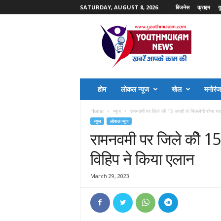
SATURDAY, AUGUST 8, 2026
बिजनेस
क्राइम
य
Y
o
u
t
h
M
u
होम
लोकल न्यूज
खेल
मनोरं
k
a
Home
न्यूज
रामनवमी पर जिले कीे 15 जगहों से निकलेगी शोभा यात्र
m
न्यूज
लोकल न्यूज
N
रामनवमी पर जिले कीे 15 
e
w
विहिप ने किया एलान
s
March 29, 2023