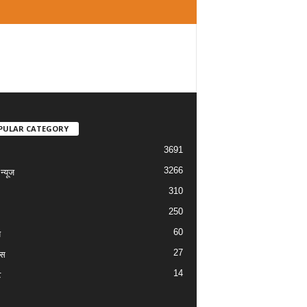
PULAR CATEGORY
3691
3266
्यूज
310
250
60
य
27
ास
14
ट