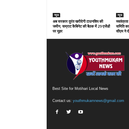
न्यूज
न्यूज
अब सरकार तुरंत खरीदेगी टाउनशिप की
स्वतंत्रत
जमीन, सम्राट कैबिनेट की बैठक में 29 एजेंडों
समिति का 
पर मुहर
सीएम ने दी
Best Site for Motihari Local News
Contact us:
youthmukamnews@gmail.com