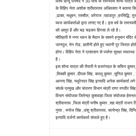
विश्व हिन्दू परिषद ने 30 मार्च के रामनवमी शोभा यात्
के विहिप नेता अशोक श्रीवास्तव अधिवक्ता ने बताया कि
,ढाका, मधूबन, रक्सौल, अरेराज ,पहाडपुर ,हरसिद्धि, त
घ्वज कार्यकर्ताओ द्वारा लगाए गए है। इस वर्ष के रामनव
को आतुर है और बढ चढकर हिस्सा ले रहे है।
मोतिहारी मे नगर भवन के मैदान के सामने हनुमान मंदिर 
जानपुल, मेन रोड, छतौनी होते हुए भवानी पुर जिरात होत
होगा। विहिप नेता ने प्रशासन से पर्याप्त सुरक्षा व्यवस
है।
इस शोभा यात्रा की तैयारी मे बजरंगदल के सचिन कुमार
,विक्की कुमार ,दीपक सिंह, कल्लू कुमार ,सुनिल कुमार , रा
आनन्द सिंह, मधुरेनदर सिंह इत्यादि अनेक कार्यकर्ता लगे
संपर्क प्रमुख और चंपारण विभाग मंत्री राणा रणवीर सिंह
विभाग संयोजक जितेन्द्र कुशवाहा जिला संयोजक हेमनत कुम
श्रीवास्तव ,जिला मंत्री मनीष कुमार ,सह मंत्री राजन 
गुप्ता , मनोज सिंह ,अंशु श्रीवास्तव, सत्येन्द्र सिंह, द
इत्यादि दर्जनो कार्यकर्ता संभाले हुए है।