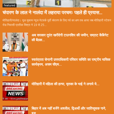
Featured
चंपारण के लाल ने नालंदा में लहराया परचमः पहले ही प्रयास...
मोतिहारी/नालंदा। यूथ मुकाम न्यूज नेटवर्क पूर्वी चंपारण के लिए गर्व का क्षण तब आया जब मोतिहारी स्टेशन
रोड निवासी प्रतीक मिश्रा ने 19 से 25...
अब सरकार तुरंत खरीदेगी टाउनशिप की जमीन, सम्राट कैबिनेट
की बैठक...
स्वतंत्रता सेनानी उत्तराधिकारी परिवार समिति का राष्ट्रीय मासिक
कार्यक्रम, असम सीएम...
मोतिहारी में महिला की हत्या, मृतका के भाई ने लगाये ये...
बिहार में अब नहीं बजेंगे अश्लील, द्विअर्थी और जातिसूचक गाने,
इस...