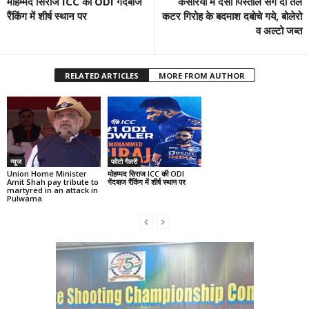
मोहम्मद सिराज ICC की ODI गेंदबाज
केसरिया में देसी पिस्तौल संग दो तेल
रैंकिंग में शीर्ष स्थान पर
कटर गिरोह के बदमाश दबोचे गये, बोलेरो
व अल्टो जब्त
RELATED ARTICLES
MORE FROM AUTHOR
न्यूज
फोटो गैलरी
Union Home Minister
मोहम्मद सिराज ICC की ODI
Amit Shah pay tribute to
गेंदबाज रैंकिंग में शीर्ष स्थान पर
martyred in an attack in
Pulwama