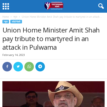
Home
न्यूज
Union Home Minister Amit Shah pay tribute to martyred in an attack...
न्यूज
फोटो गैलरी
Union Home Minister Amit Shah
pay tribute to martyred in an
attack in Pulwama
February 14, 2023