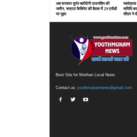
अब सरकार तुरंत खरीदेगी टाउनशिप की
स्वतंत्रत
जमीन, सम्राट कैबिनेट की बैठक में 29 एजेंडों
समिति का 
पर मुहर
सीएम ने दी
Best Site for Motihari Local News
Contact us:
youthmukamnews@gmail.com