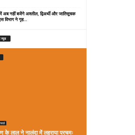
में अब नहीं बजेंगे अश्लील, द्विअर्थी और जातिसूचक
इस विभाग ने गृह...
 व्यूड
red
रण के लाल ने नालंदा में लहराया परचमः