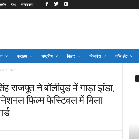
इकॉन
हेल्थ
सम्पादकीय
जन
क्राइम
राष्ट्रीय
बिहार
बिजनेस
जॉब हंट
ड़ा झंडा, मछली’...
ह राजपूत ने बॉलीवुड में गाड़ा झंडा,
नेशनल फिल्म फेस्टिवल में मिला
र्ड