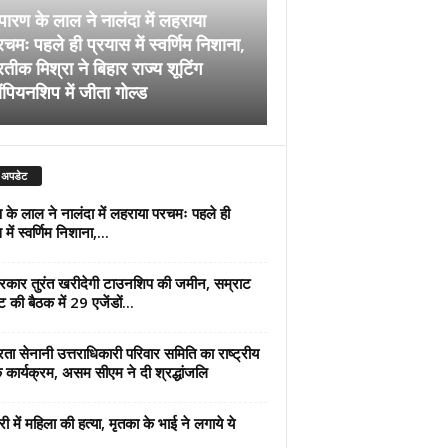
पारण के लाल ने नालंदा में लहराया
चमः पहले ही प्रयास में स्वर्णिम निशाना,
अब सरकार तुरंत खरीदेग
रतीक मिश्रा ने बिहार राज्य शूटिंग
जमीन, सम्राट कैबिनेट की
ंपियनशिप में जीता गोल्ड
एजेंडों पर मुहर
 अपडेट
 के लाल ने नालंदा में लहराया परचमः पहले ही
में स्वर्णिम निशाना,...
कार तुरंत खरीदेगी टाउनशिप की जमीन, सम्राट
ट की बैठक में 29 एजेंडों...
्रता सेनानी उत्तराधिकारी परिवार समिति का राष्ट्रीय
 कार्यक्रम, असम सीएम ने दी श्रद्धांजलि
री में महिला की हत्या, मृतका के भाई ने लगाये ये