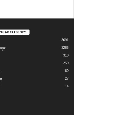
PULAR CATEGORY
3691
3266
्यूज
310
250
60
य
27
ास
14
ट