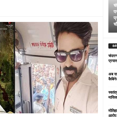
चं
पर
प्
चौ
डेली
चंपारण
प्रयास 
अब सर
कैबिने
स्वतंत
मासिक
मोतिहा
आरोप