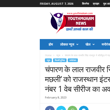
FRIDAY, AUGUST 7, 2026
बिजनेस
क्राइम
यूथ आ
Y
o
u
t
h
M
u
होम
लोकल न्यूज
खेल
मनोरं
k
a
Home
न्यूज
चंपारण के लाल राजवीर सिंह राजपूत ने बॉलीवुड में गा
m
न्यूज
फिल्मी दुनिया
मनोरंजन
N
चंपारण के लाल राजवीर सिं
e
w
मछली’ को राजस्थान इंटर
s
नंबर 1 वेब सीरीज का अवा
February 8, 2023