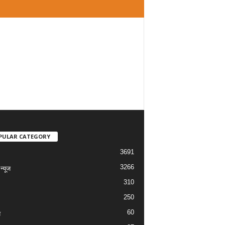
PULAR CATEGORY
3691
3266
्यूज
310
250
60
य