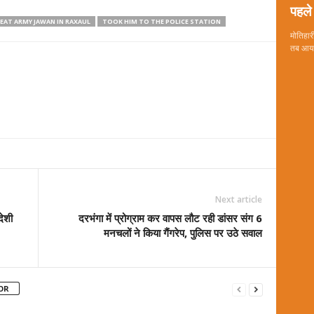
पहले 
BEAT ARMY JAWAN IN RAXAUL
TOOK HIM TO THE POLICE STATION
मोतिहारी
तब आया 
Next article
देशी
दरभंगा में प्रोग्राम कर वापस लौट रही डांसर संग 6
मनचलों ने किया गैंगरेप, पुलिस पर उठे सवाल
OR