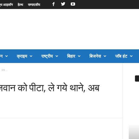
ूथ आइकॉन
हेल्थ
सम्पादकीय
जन
क्राइम
राष्ट्रीय
बिहार
बिजनेस
जॉब हंट
, अब...
 जवान को पीटा, ले गये थाने, अब