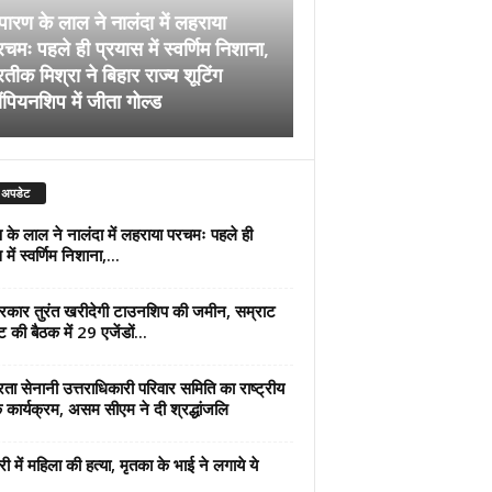
पारण के लाल ने नालंदा में लहराया
चमः पहले ही प्रयास में स्वर्णिम निशाना,
अब सरकार तुरंत खरीदेग
रतीक मिश्रा ने बिहार राज्य शूटिंग
जमीन, सम्राट कैबिनेट की
ंपियनशिप में जीता गोल्ड
एजेंडों पर मुहर
 अपडेट
 के लाल ने नालंदा में लहराया परचमः पहले ही
में स्वर्णिम निशाना,...
कार तुरंत खरीदेगी टाउनशिप की जमीन, सम्राट
ट की बैठक में 29 एजेंडों...
्रता सेनानी उत्तराधिकारी परिवार समिति का राष्ट्रीय
 कार्यक्रम, असम सीएम ने दी श्रद्धांजलि
री में महिला की हत्या, मृतका के भाई ने लगाये ये