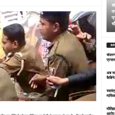
चं
पर
प्
चौ
डेली
चंपारण
प्रयास 
अब सर
कैबिने
स्वतंत
मासिक
मोतिहा
आरोप