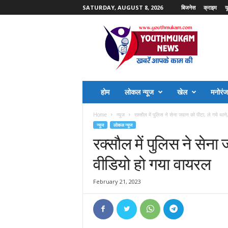
SATURDAY, AUGUST 8, 2026
बिजनेस
क्राइम
य
Y
o
u
t
h
M
u
होम
लोकल न्यूज
खेल
मनोरं
k
a
Home
न्यूज
रक्सौल में पुलिस ने सेना जवान को पीटा, ले गये थाने
m
न्यूज
लोकल न्यूज
N
रक्सौल में पुलिस ने सेना
e
w
वीडियो हो गया वायरल
s
February 21, 2023