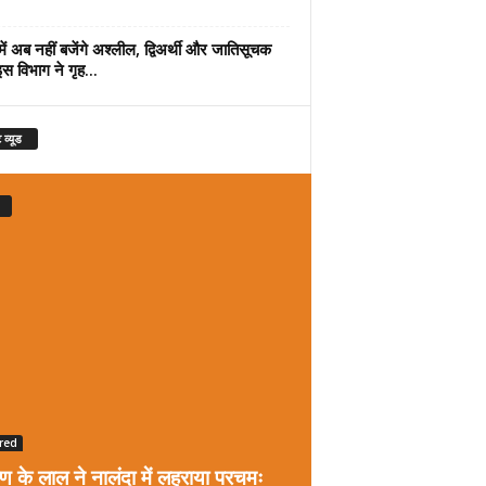
में अब नहीं बजेंगे अश्लील, द्विअर्थी और जातिसूचक
इस विभाग ने गृह...
 व्यूड
red
रण के लाल ने नालंदा में लहराया परचमः