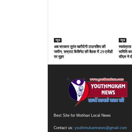
न्यूज
न्यूज
अब सरकार तुरंत खरीदेगी टाउनशिप की
स्वतंत्रत
जमीन, सम्राट कैबिनेट की बैठक में 29 एजेंडों
समिति का 
पर मुहर
सीएम ने दी
Best Site for Motihari Local News
Contact us:
youthmukamnews@gmail.com