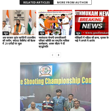
RELATED ARTICLES
MORE FROM AUTHOR
न्यूज
न्यूज
न्यूज
अब सरकार तुरंत खरीदेगी टाउनशिप
स्वतंत्रता सेनानी उत्तराधिकारी
मोतिहारी में महिला की हत्या, मृतका के
की जमीन, सम्राट कैबिनेट की बैठक
परिवार समिति का राष्ट्रीय मासिक
भाई ने लगाये ये आरोप
में 29 एजेंडों पर मुहर
कार्यक्रम, असम सीएम ने दी
श्रद्धांजलि