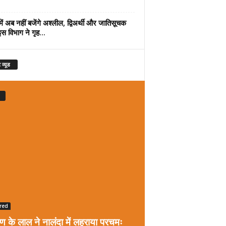
में अब नहीं बजेंगे अश्लील, द्विअर्थी और जातिसूचक
इस विभाग ने गृह...
 व्यूड
red
रण के लाल ने नालंदा में लहराया परचमः