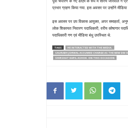
पूर्वी चंपारण के नए डीएम के रूप में सौरभ जोरवाल ने 
प्रभार ग्रहण किया गया. इस अवसर पर उन्होंने मीडिय
इस अवसर पर उप विकास आयुक्त, अपर समाहर्ता, अनुमं
लोक शिकायत निवारण पदाधिकारी, वरीय कोषागार पदाध
पदाधिकारी गण एवं मीडिया बंधु उपस्थित थे.
TAGS
HE INTERACTED WITH THE MEDIA.
SAURABH JORWAL ASSUMED CHARGE AS THE NEW DM O
SHIRSHAT KAPIL ASHOK. ON THIS OCCASION