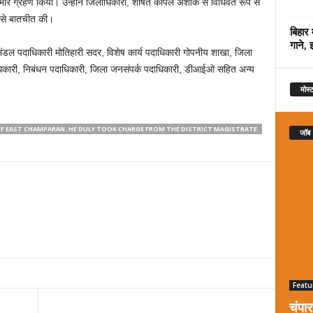
प्रभार ग्रहण किया। उन्होंने जिलाधिकारी, शीर्षत कपिल अशोक से विधिवत रूप से
ा से बातचीत की।
बिहार 
गाने, 
डल पदाधिकारी मोतिहारी सदर, विशेष कार्य पदाधिकारी गोपनीय शाखा, जिला
िकारी, निबंधन पदाधिकारी, जिला जनसंपर्क पदाधिकारी, डीआईओ सहित अन्य
मोस्ट
F EAST CHAMPARAN. HE DULY TOOK CHARGE FROM THE DISTRICT MAGISTRATE
जॉब
Featu
चंपा