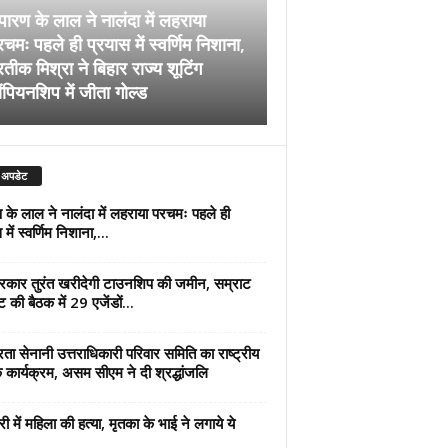
पारण के लाल ने नालंदा में लहराया
चमः पहले ही प्रयास में स्वर्णिम निशाना,
अब सरकार तुरंत खरीदेग
रतीक मिश्रा ने बिहार राज्य शूटिंग
जमीन, सम्राट कैबिनेट की
ंपियनशिप में जीता गोल्ड
एजेंडों पर मुहर
 अपडेट
 के लाल ने नालंदा में लहराया परचमः पहले ही
में स्वर्णिम निशाना,...
कार तुरंत खरीदेगी टाउनशिप की जमीन, सम्राट
ट की बैठक में 29 एजेंडों...
्रता सेनानी उत्तराधिकारी परिवार समिति का राष्ट्रीय
 कार्यक्रम, असम सीएम ने दी श्रद्धांजलि
री में महिला की हत्या, मृतका के भाई ने लगाये ये