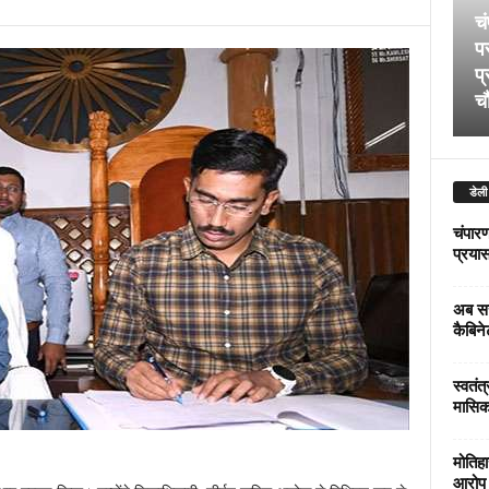
चं
पर
प्
चौ
डेली
चंपारण
प्रयास 
अब सर
कैबिने
स्वतंत
मासिक
मोतिहा
आरोप