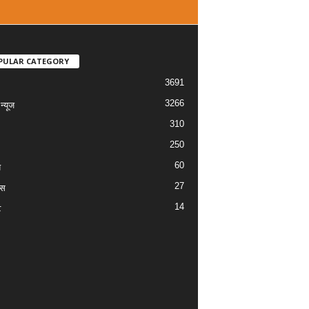
PULAR CATEGORY
3691
3266
्यूज
310
250
60
य
27
ास
14
ट