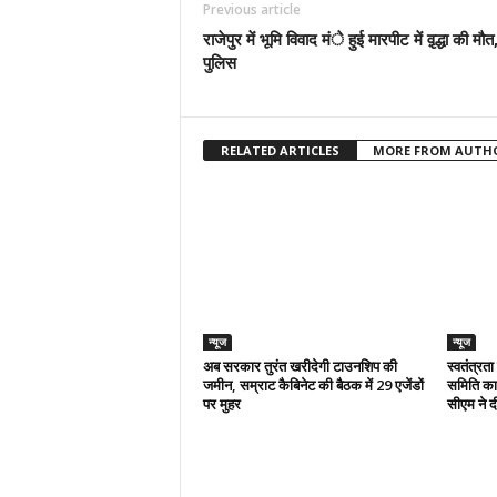
Previous article
राजेपुर में भूमि विवाद मंे हुई मारपीट में वृ़द्धा की मौत,
पुलिस
RELATED ARTICLES
MORE FROM AUTH
न्यूज
न्यूज
अब सरकार तुरंत खरीदेगी टाउनशिप की
स्वतंत्रत
जमीन, सम्राट कैबिनेट की बैठक में 29 एजेंडों
समिति का 
पर मुहर
सीएम ने दी