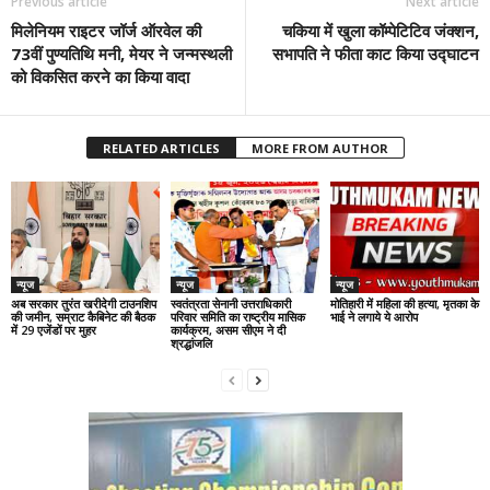
Previous article
Next article
मिलेनियम राइटर जॉर्ज ऑरवेल की
चकिया में खुला कॉम्पेटिटिव जंक्शन,
73वीं पुण्यतिथि मनी, मेयर ने जन्मस्थली
सभापति ने फीता काट किया उद्घाटन
को विकसित करने का किया वादा
RELATED ARTICLES
MORE FROM AUTHOR
न्यूज
न्यूज
न्यूज
अब सरकार तुरंत खरीदेगी टाउनशिप
स्वतंत्रता सेनानी उत्तराधिकारी
मोतिहारी में महिला की हत्या, मृतका के
की जमीन, सम्राट कैबिनेट की बैठक
परिवार समिति का राष्ट्रीय मासिक
भाई ने लगाये ये आरोप
में 29 एजेंडों पर मुहर
कार्यक्रम, असम सीएम ने दी
श्रद्धांजलि