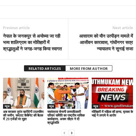
Previous article
Next article
नेपाल के जनकपुर से अयोध्या जा रही
आसाराम को यौन उत्पीड़न मामले में
भव्य शालिग्राम का मोतिहारी में
आजीवन कारावास, गांधीनगर सत्र
श्रद्धालुओं ने जगह-जगह किया स्वागत
न्यायालय ने सुनाई सजा
RELATED ARTICLES
MORE FROM AUTHOR
न्यूज
न्यूज
न्यूज
अब सरकार तुरंत खरीदेगी टाउनशिप
स्वतंत्रता सेनानी उत्तराधिकारी
मोतिहारी में महिला की हत्या, मृतका के
की जमीन, सम्राट कैबिनेट की बैठक
परिवार समिति का राष्ट्रीय मासिक
भाई ने लगाये ये आरोप
में 29 एजेंडों पर मुहर
कार्यक्रम, असम सीएम ने दी
श्रद्धांजलि