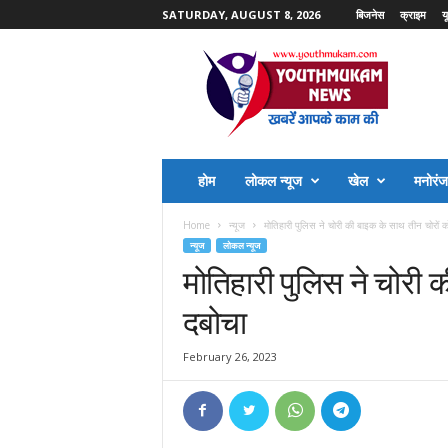
SATURDAY, AUGUST 8, 2026
बिजनेस
क्राइम
य
Y
o
u
t
h
M
u
होम
लोकल न्यूज
खेल
मनोरं
k
a
Home
न्यूज
मोतिहारी पुलिस ने चोरी की बाइक के साथ तीन चोरों क
m
न्यूज
लोकल न्यूज
N
मोतिहारी पुलिस ने चोरी 
e
w
दबोचा
s
February 26, 2023