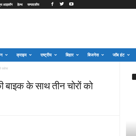
ूथ आइकॉन
हेल्थ
सम्पादकीय
जन
क्राइम
राष्ट्रीय
बिहार
बिजनेस
जॉब हंट
ो दबोचा
की बाइक के साथ तीन चोरों को