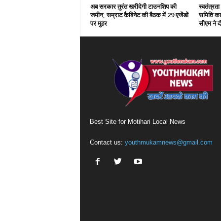
अब सरकार तुरंत खरीदेगी टाउनशिप की
स्वतंत्रत
जमीन, सम्राट कैबिनेट की बैठक में 29 एजेंडों
समिति का 
पर मुहर
सीएम ने दी
Best Site for Motihari Local News
Contact us:
youthmukamnews@gmail.com