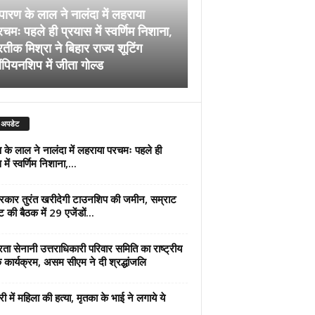
पारण के लाल ने नालंदा में लहराया
चमः पहले ही प्रयास में स्वर्णिम निशाना,
अब सरकार तुरंत खरीदेग
रतीक मिश्रा ने बिहार राज्य शूटिंग
जमीन, सम्राट कैबिनेट की
ंपियनशिप में जीता गोल्ड
एजेंडों पर मुहर
 अपडेट
 के लाल ने नालंदा में लहराया परचमः पहले ही
में स्वर्णिम निशाना,...
कार तुरंत खरीदेगी टाउनशिप की जमीन, सम्राट
ट की बैठक में 29 एजेंडों...
्रता सेनानी उत्तराधिकारी परिवार समिति का राष्ट्रीय
 कार्यक्रम, असम सीएम ने दी श्रद्धांजलि
री में महिला की हत्या, मृतका के भाई ने लगाये ये