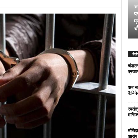
चं
पर
प्
चौ
डेली
चंपारण
प्रयास 
अब सर
कैबिने
स्वतंत
मासिक
मोतिहा
आरोप