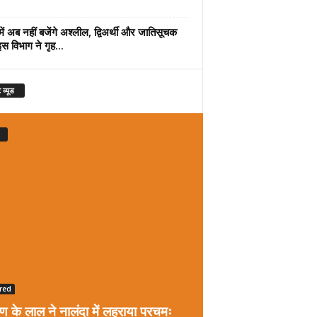
में अब नहीं बजेंगे अश्लील, द्विअर्थी और जातिसूचक
इस विभाग ने गृह...
 व्यूड
red
रण के लाल ने नालंदा में लहराया परचमः