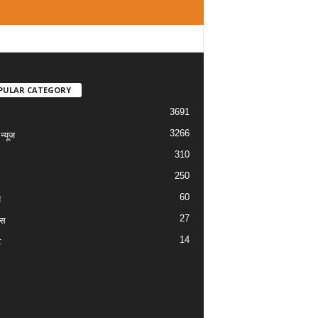
PULAR CATEGORY
3691
3266
्यूज
310
250
60
य
27
ास
14
ट