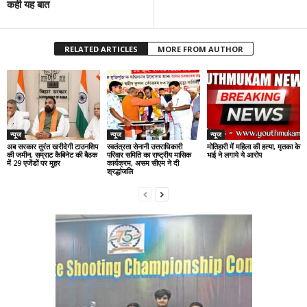
कही यह बात
RELATED ARTICLES
MORE FROM AUTHOR
न्यूज
न्यूज
न्यूज
अब सरकार तुरंत खरीदेगी टाउनशिप
स्वतंत्रता सेनानी उत्तराधिकारी
मोतिहारी में महिला की हत्या, मृतका के
की जमीन, सम्राट कैबिनेट की बैठक
परिवार समिति का राष्ट्रीय मासिक
भाई ने लगाये ये आरोप
में 29 एजेंडों पर मुहर
कार्यक्रम, असम सीएम ने दी
श्रद्धांजलि