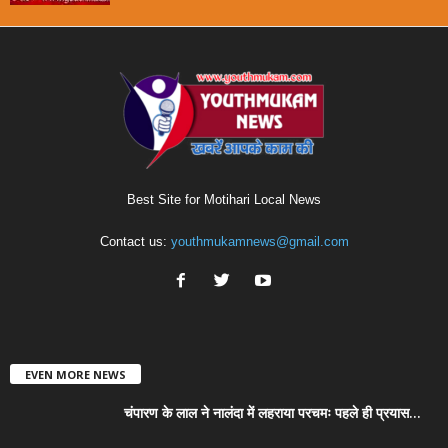
Best Site for Motihari Local News
Contact us:
youthmukamnews@gmail.com
EVEN MORE NEWS
चंपारण के लाल ने नालंदा में लहराया परचमः पहले ही प्रयास...