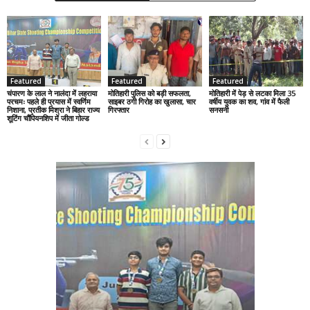
Featured
Featured
Featured
चंपारण के लाल ने नालंदा में लहराया
मोतिहारी पुलिस को बड़ी सफलता,
मोतिहारी में पेड़ से लटका मिला 35
परचमः पहले ही प्रयास में स्वर्णिम
साइबर ठगी गिरोह का खुलासा, चार
वर्षीय युवक का शव, गांव में फैली
निशाना, प्रतीक मिश्रा ने बिहार राज्य
गिरफ्तार
सनसनी
शूटिंग चौंपियनशिप में जीता गोल्ड