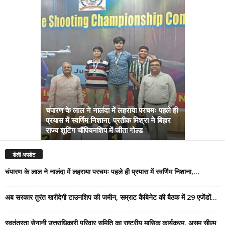
चंपारण के लाल ने नालंदा में लहराया परचमः पहले ही
प्रयास में स्वर्णिम निशाना, प्रतीक मिश्रा ने बिहार
अब सरकार तु
राज्य शूटिंग चौंपियनशिप में जीता गोल्ड
सम्राट कैबिने
डेली अपडेट
चंपारण के लाल ने नालंदा में लहराया परचमः पहले ही प्रयास में स्वर्णिम निशाना,...
अब सरकार तुरंत खरीदेगी टाउनशिप की जमीन, सम्राट कैबिनेट की बैठक में 29 एजेंडों...
स्वतंत्रता सेनानी उत्तराधिकारी परिवार समिति का राष्ट्रीय मासिक कार्यक्रम, असम सीएम