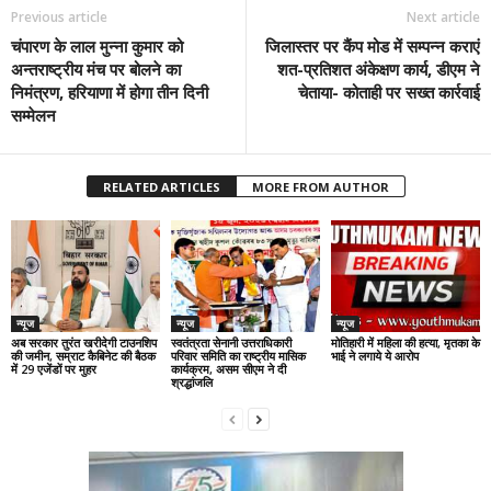
Previous article
Next article
चंपारण के लाल मुन्ना कुमार को
जिलास्तर पर कैंप मोड में सम्पन्न कराएं
अन्तराष्ट्रीय मंच पर बोलने का
शत-प्रतिशत अंकेक्षण कार्य, डीएम ने
निमंत्रण, हरियाणा में होगा तीन दिनी
चेताया- कोताही पर सख्त कार्रवाई
सम्मेलन
RELATED ARTICLES
MORE FROM AUTHOR
न्यूज
न्यूज
न्यूज
अब सरकार तुरंत खरीदेगी टाउनशिप
स्वतंत्रता सेनानी उत्तराधिकारी
मोतिहारी में महिला की हत्या, मृतका के
की जमीन, सम्राट कैबिनेट की बैठक
परिवार समिति का राष्ट्रीय मासिक
भाई ने लगाये ये आरोप
में 29 एजेंडों पर मुहर
कार्यक्रम, असम सीएम ने दी
श्रद्धांजलि