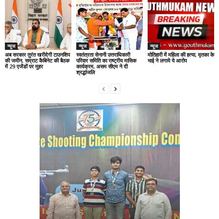
न्यूज
न्यूज
न्यूज
अब सरकार तुरंत खरीदेगी टाउनशिप
स्वतंत्रता सेनानी उत्तराधिकारी
मोतिहारी में महिला की हत्या, मृतका के
की जमीन, सम्राट कैबिनेट की बैठक
परिवार समिति का राष्ट्रीय मासिक
भाई ने लगाये ये आरोप
में 29 एजेंडों पर मुहर
कार्यक्रम, असम सीएम ने दी
श्रद्धांजलि