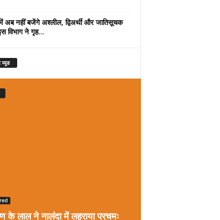
में अब नहीं बजेंगे अश्लील, द्विअर्थी और जातिसूचक
इस विभाग ने गृह...
 व्यूड
red
रण के लाल ने नालंदा में लहराया परचमः