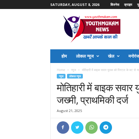
SATURDAY, AUGUST 8, 2026
बिजनेस
क्राइम
य
Y
o
u
t
h
M
u
होम
लोकल न्यूज
खेल
मनोरं
k
a
Home
न्यूज
मोतिहारी में बाइक सवार युवक को पिस्टल के बट से मा
m
न्यूज
लोकल न्यूज
N
मोतिहारी में बाइक सवार 
e
w
जख्मी, प्राथमिकी दर्ज
s
August 21, 2025