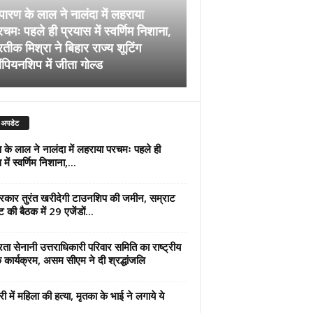
पारण के लाल ने नालंदा में लहराया
चमः पहले ही प्रयास में स्वर्णिम निशाना,
अब सरकार तुरंत खरीदेग
रतीक मिश्रा ने बिहार राज्य शूटिंग
जमीन, सम्राट कैबिनेट की
ंपियनशिप में जीता गोल्ड
एजेंडों पर मुहर
 अपडेट
 के लाल ने नालंदा में लहराया परचमः पहले ही
में स्वर्णिम निशाना,...
कार तुरंत खरीदेगी टाउनशिप की जमीन, सम्राट
ट की बैठक में 29 एजेंडों...
्रता सेनानी उत्तराधिकारी परिवार समिति का राष्ट्रीय
 कार्यक्रम, असम सीएम ने दी श्रद्धांजलि
री में महिला की हत्या, मृतका के भाई ने लगाये ये