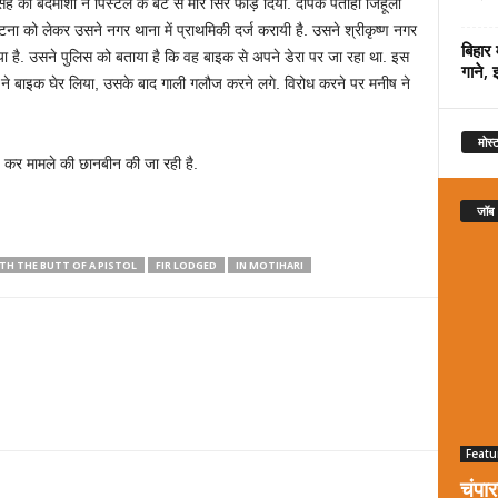
 को बदमाशों ने पिस्टल के बट से मार सिर फोड़ दिया. दीपक पताही जिहूली
 घटना को लेकर उसने नगर थाना में प्राथमिकी दर्ज करायी है. उसने श्रीकृष्ण नगर
बिहार 
 है. उसने पुलिस को बताया है कि वह बाइक से अपने डेरा पर जा रहा था. इस
गाने, 
ं ने बाइक घेर लिया, उसके बाद गाली गलौज करने लगे. विरोध करने पर मनीष ने
मोस्ट
्ज कर मामले की छानबीन की जा रही है.
जॉब
ITH THE BUTT OF A PISTOL
FIR LODGED
IN MOTIHARI
Featu
चंपा