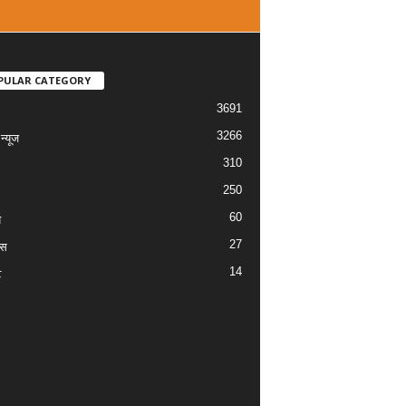
PULAR CATEGORY
3691
3266
्यूज
310
250
60
य
27
ास
14
ट