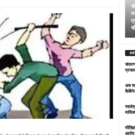
चं
पर
प्
चौ
डेली
चंपारण
प्रयास 
अब सर
कैबिने
स्वतंत
मासिक
मोतिहा
आरोप