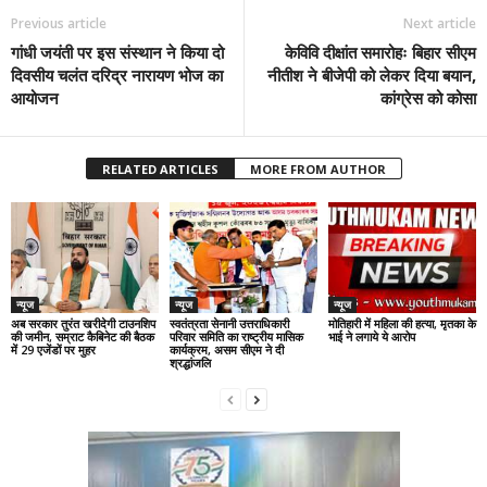
Previous article
Next article
गांधी जयंती पर इस संस्थान ने किया दो
केविवि दीक्षांत समारोहः बिहार सीएम
दिवसीय चलंत दरिद्र नारायण भोज का
नीतीश ने बीजेपी को लेकर दिया बयान,
आयोजन
कांग्रेस को कोसा
RELATED ARTICLES
MORE FROM AUTHOR
न्यूज
न्यूज
न्यूज
अब सरकार तुरंत खरीदेगी टाउनशिप
स्वतंत्रता सेनानी उत्तराधिकारी
मोतिहारी में महिला की हत्या, मृतका के
की जमीन, सम्राट कैबिनेट की बैठक
परिवार समिति का राष्ट्रीय मासिक
भाई ने लगाये ये आरोप
में 29 एजेंडों पर मुहर
कार्यक्रम, असम सीएम ने दी
श्रद्धांजलि