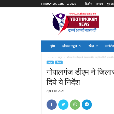
FRIDAY, AUGUST 7, 2026
बिजनेस
क्राइम
यूथ आ
Y
o
u
t
h
M
u
होम
लोकल न्यूज
खेल
मनोरं
k
a
Home
न्यूज
गोपालगंज डीएम ने जिलास्तरीय पदाधिकारियों संग की बैठ
m
न्यूज
बिहार
N
गोपालगंज डीएम ने जिलास
e
w
दिये ये निर्देश
s
April 10, 2023