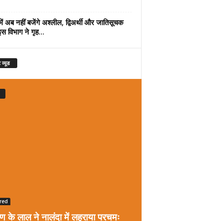
में अब नहीं बजेंगे अश्लील, द्विअर्थी और जातिसूचक
इस विभाग ने गृह...
 व्यूड
red
रण के लाल ने नालंदा में लहराया परचमः