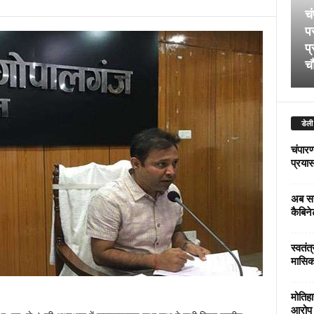
चं
पर
प्
चौ
डेली
चंपारण
प्रयास 
अब सर
कैबिने
स्वतंत
मासिक
मोतिहा
आरोप