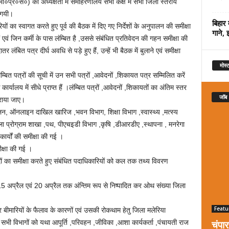
०प्र०से०) की अध्यक्षता में समाहरणालय सभा कक्ष मे सभी जिला स्तरीय
ी गयी।
बिहार 
ों का स्वागत करते हुए पूर्व की बैठक में दिए गए निर्देशों के अनुपालन की समीक्षा
गाने, 
्रों एवं जिन कर्मी के पास लंम्बित है ,उससे संबंधित प्रतिवेदन की गहन समीक्षा की
ंबित पत्र दीर्घ अवधि से पड़े हुए हैं, उन्हें भी बैठक में बुलाने एवं समीक्षा
मोस्ट
म्बित पत्रों की सूची में उन सभी पत्रों ,आवेदनों ,शिकायत पत्र सम्मिलित करें
ालय में सीधे प्राप्त हैं ।लंम्बित पत्रों ,आवेदनों ,शिकायतों का अंतिम स्तर
जॉब
कराया जाए।
ालन, ऑनलाइन दाखिल खारिज ,भवन विभाग, शिक्षा विभाग ,स्वास्थ्य ,मत्स्य
 प्रोग्राम शाखा ,पथ, पीएचइडी विभाग ,कृषि ,डीआरडीए ,स्थापना , मनरेगा
र्यों की समीक्षा की गई ।
ीक्षा की गई ।
दों का समीक्षा करते हुए संबंधित पदाधिकारियों को कल तक तथ्य विवरण
15 अप्रैल एवं 20 अप्रैल तक अंन्तिम रूप से निष्पादित कर ओथ संख्या जिला
Featu
 बीमारियों के फैलाव के कारणों एवं उसकी रोकथाम हेतु जिला मलेरिया
चंपा
 सभी विभागों को यथा आपूर्ति ,परिवहन ,जीविका ,आशा कार्यकर्ता ,पंचायती राज