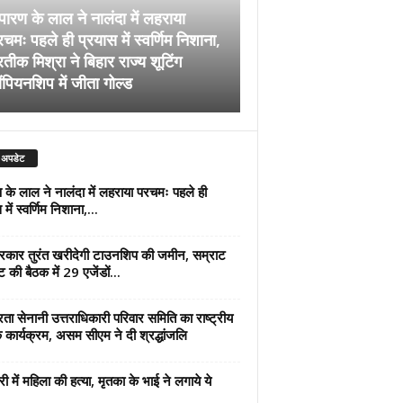
पारण के लाल ने नालंदा में लहराया
चमः पहले ही प्रयास में स्वर्णिम निशाना,
अब सरकार तुरंत खरीदेग
रतीक मिश्रा ने बिहार राज्य शूटिंग
जमीन, सम्राट कैबिनेट की
ंपियनशिप में जीता गोल्ड
एजेंडों पर मुहर
 अपडेट
 के लाल ने नालंदा में लहराया परचमः पहले ही
में स्वर्णिम निशाना,...
कार तुरंत खरीदेगी टाउनशिप की जमीन, सम्राट
ट की बैठक में 29 एजेंडों...
्रता सेनानी उत्तराधिकारी परिवार समिति का राष्ट्रीय
 कार्यक्रम, असम सीएम ने दी श्रद्धांजलि
री में महिला की हत्या, मृतका के भाई ने लगाये ये