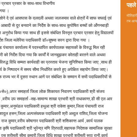
पहले 
यापक प्रचार प्रसार के साथ-साथ विभागीय
 गया ।
मोतिहारी
नहीं सोने दे एवं आसपास के दलदली अथवा जलजमाव वाले क्षेत्रों में साफ सफाई एवं
तब आया 
बादी से दूर बनवाने का निर्देश के साथ-साथ कुपोषित बच्चों को ऑंगनबाड़ी
का अनुरोध किया गया साथ ही इससे संबंधित विस्तृत प्रचार प्रसार हेतु विद्यालयों
िर्देश जिला मलेरिया पदाधिकारी डॉ०सुषमा सरन द्वारा दिया गया ।
ड पंचायत कार्यालय में पदस्थापित कार्यपालक सहायकों के विरुद्ध मिल रही
ी को निर्देश दिया गया कि कार्यों में जानबूझकर कोताही बरतने वाले अथवा
िरुद्ध विधि सम्मत कार्यवाही का प्रस्ताव भेजना सुनिश्चित किया जाए ,साथ ही
य के निष्पादन में समय सीमा निर्धारित करते हुए अपेक्षित सहयोग लिया जाए।
 राज्य भर में दूसरा स्थान आनें पर संबंधित के सम्मान में सभी पदाधिकारियों से
र०से०),अपर समाहर्ता जिला लोक शिकायत निवारण पदाधिकारी श्री संजय
वरीय उप समाहर्ता -सह-सामान्य शाखा प्रभारी श्री राधाकान्त,डी सी एल आर
 कुमार,अनुमंडल पदाधिकारी हथुआ श्री राकेश कुमार,जिला पंचायती राज
शादुल हसन,जिला अल्पसंख्यक पदाधिकारी श्री अब्दुल राशिद,जिला योजना
ी राज कुमार,वरीय कोषागार पदाधिकारी श्री शशिकान्त आर्य ,कार्य पालक
कृषि पदाधिकारी श्री भूपेन्द्र मणि त्रिपाठी,सहायक निदेशक सामाजिक सुरक्षा
ी एस श्रीमती सीमा कुमारी,जिला विधि शाखा प्रभारी श्रीमती रूपा रानी,कार्य