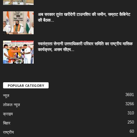
अब सरकार तुरंत खरीदेगी टाउनशिप की जमीन, सम्राट कैबिनेट
की बैठक...
स्वतंत्रता सेनानी उत्तराधिकारी परिवार समिति का राष्ट्रीय मासिक
कार्यक्रम, असम सीएम...
POPULAR CATEGORY
3691
न्यूज
3266
लोकल न्यूज
310
क्राइम
250
बिहार
60
राष्ट्रीय