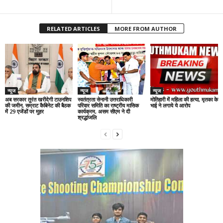
RELATED ARTICLES
MORE FROM AUTHOR
न्यूज
न्यूज
न्यूज
अब सरकार तुरंत खरीदेगी टाउनशिप
स्वतंत्रता सेनानी उत्तराधिकारी
मोतिहारी में महिला की हत्या, मृतका के
की जमीन, सम्राट कैबिनेट की बैठक
परिवार समिति का राष्ट्रीय मासिक
भाई ने लगाये ये आरोप
में 29 एजेंडों पर मुहर
कार्यक्रम, असम सीएम ने दी
श्रद्धांजलि