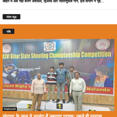
बिहार में अब नहीं बजेंगे अश्लील, द्विअर्थी और जातिसूचक गाने, इस विभाग ने गृह...
मोस्ट व्यूड
जॉब
Featured
चंपारण के लाल ने नालंदा में लहराया परचमः पहले ही प्रयास...